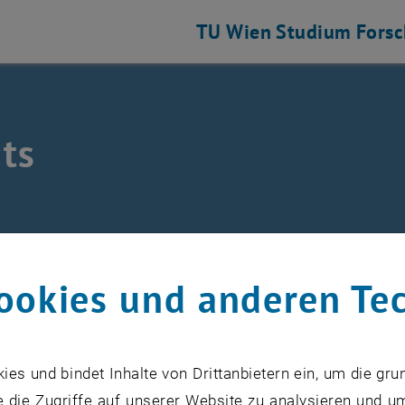
TU Wien
Studium
Fors
ts
/
Events
ookies und anderen Te
s und bindet Inhalte von Drittanbietern ein, um die gru
VERANSTALTUNGEN VOM 17. J
 die Zugriffe auf unserer Website zu analysieren und u