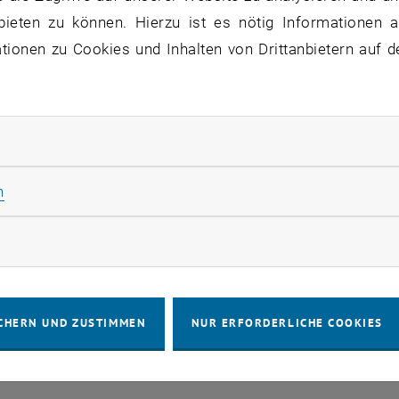
bieten zu können. Hierzu ist es nötig Informationen an
ionen zu Cookies und Inhalten von Drittanbietern auf d
Stammtisch 04.08.
ANDERE
tba, 1060 Wien
04
–
Veranstaltungstyp:
Veranstaltungsort:
04 August 2026 bis
rliche Cookies zulassen
UG. 26
Statistik Cookies zulassen
n
rketing Cookies zulassen
CHERN UND ZUSTIMMEN
NUR ERFORDERLICHE COOKIES