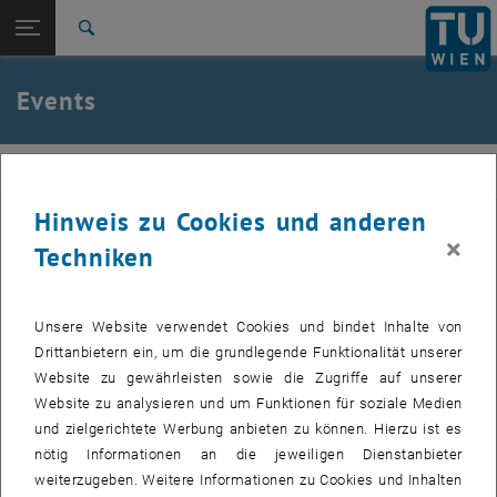
Studium
Seitennavigation öffnen
EN
TU Login
Forschung
Suche
Jour fixe
International
Quicklinks
Events
Quicklinks-Menü umschalten
Karriere
Zur 1. Menü Ebene
femTUme
femTUme
Zurück zur letzten Ebene:
femTUme
Zurück: Subseiten von femTUme auflisten
Hinweis zu Cookies und anderen
Datum auswählen
Events
×
Dezember
2024
Voriger Monat
Nächs
Techniken
Jour fixe
MO
DI
MI
DO
FR
SA
SO
Unsere Website verwendet Cookies und bindet Inhalte von
Drittanbietern ein, um die grundlegende Funktionalität unserer
25
26
27
28
29
30
1
Website zu gewährleisten sowie die Zugriffe auf unserer
25 November 2024
26 November 2024
27 November 2024
28 November 2024
29 November 2024
30 November 2024
1 Dezember 2024
Website zu analysieren und um Funktionen für soziale Medien
2
3
4
5
6
7
8
und zielgerichtete Werbung anbieten zu können. Hierzu ist es
2 Dezember 2024
3 Dezember 2024
4 Dezember 2024
5 Dezember 2024
6 Dezember 2024
7 Dezember 2024
8 Dezember 2024
9
10
11
12
13
14
15
nötig Informationen an die jeweiligen Dienstanbieter
9 Dezember 2024
10 Dezember 2024
11 Dezember 2024
12 Dezember 2024
13 Dezember 2024
14 Dezember 2024
15 Dezember 2024
weiterzugeben. Weitere Informationen zu Cookies und Inhalten