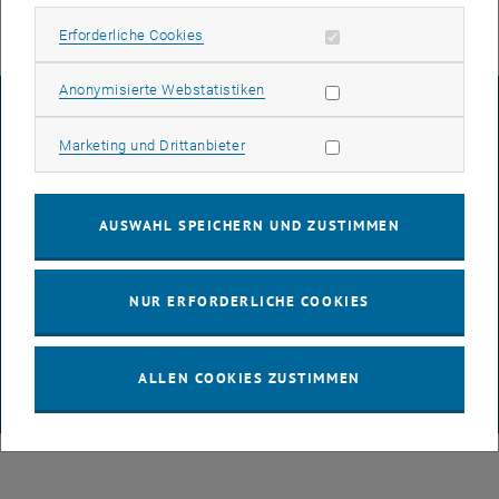
Erforderliche Cookies zulassen
Erforderliche Cookies
Statistik Cookies zulassen
Anonymisierte Webstatistiken
IMPRESSUM
Marketing Cookies zulassen
Marketing und Drittanbieter
BARRIEREFREIHEITSERKLÄRUNG
AUSWAHL SPEICHERN UND ZUSTIMMEN
DATENSCHUTZERKLÄRUNG (PDF)
NUR ERFORDERLICHE COOKIES
COOKIEEINSTELLUNGEN
ALLEN COOKIES ZUSTIMMEN
© TU Wien
# 65814