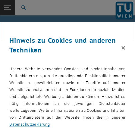
Studium
Seitennavigation öffnen
EN
TU Login
Forschung
Suche
Jour fixe
International
Quicklinks
Events
Quicklinks-Menü umschalten
Karriere
Hinweis zu Cookies und anderen
Zur 1. Menü Ebene
femTUme
×
femTUme
Techniken
Zurück zur letzten Ebene:
femTUme
Zurück: Subseiten von femTUme auflisten
Events
Unsere Website verwendet Cookies und bindet Inhalte von
VERANSTALTUNGEN VOM 17. JULI 2026
Jour fixe
Drittanbietern ein, um die grundlegende Funktionalität unserer
Website zu gewährleisten sowie die Zugriffe auf unserer
04
–
04 August 2026 bis
Website zu analysieren und um Funktionen für soziale Medien
und zielgerichtete Werbung anbieten zu können. Hierzu ist es
AUG. 26
nötig Informationen an die jeweiligen Dienstanbieter
weiterzugeben. Weitere Informationen zu Cookies und Inhalten
Stammtisch 04.08.
von Drittanbietern auf der Website finden Sie in unserer
Datenschutzerklärung
.
tba, 1060 Wien
ANDERE
Veranstaltungstyp:
Veranstaltungsort: