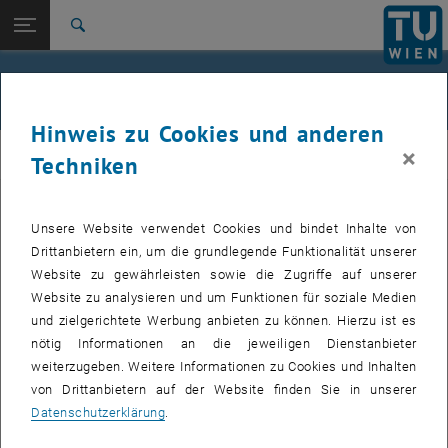
Studium
Seitennavigation öffnen
EN
TU Login
Forschung
Suche
Jour fixe
International
Quicklinks
Events
Quicklinks-Menü umschalten
Karriere
Hinweis zu Cookies und anderen
Zur 1. Menü Ebene
femTUme
×
femTUme
Techniken
Zurück zur letzten Ebene:
femTUme
Zurück: Subseiten von femTUme auflisten
Events
Unsere Website verwendet Cookies und bindet Inhalte von
VERANSTALTUNGEN VOM 17. JULI 2026
Jour fixe
Drittanbietern ein, um die grundlegende Funktionalität unserer
Website zu gewährleisten sowie die Zugriffe auf unserer
04
–
04 August 2026 bis
Website zu analysieren und um Funktionen für soziale Medien
und zielgerichtete Werbung anbieten zu können. Hierzu ist es
AUG. 26
nötig Informationen an die jeweiligen Dienstanbieter
weiterzugeben. Weitere Informationen zu Cookies und Inhalten
Stammtisch 04.08.
von Drittanbietern auf der Website finden Sie in unserer
Datenschutzerklärung
.
tba, 1060 Wien
ANDERE
Veranstaltungstyp:
Veranstaltungsort: