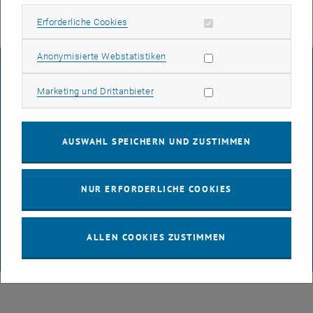
Erforderliche Cookies zulassen
Erforderliche Cookies
Statistik Cookies zulassen
Anonymisierte Webstatistiken
IMPRESSUM
Marketing Cookies zulassen
Marketing und Drittanbieter
BARRIEREFREIHEITSERKLÄRUNG
AUSWAHL SPEICHERN UND ZUSTIMMEN
DATENSCHUTZERKLÄRUNG (PDF)
NUR ERFORDERLICHE COOKIES
COOKIEEINSTELLUNGEN
ALLEN COOKIES ZUSTIMMEN
© TU Wien
# 65814