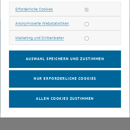
Erforderliche Cookies zulassen
Erforderliche Cookies
Statistik Cookies zulassen
Anonymisierte Webstatistiken
IMPRESSUM
Marketing Cookies zulassen
Marketing und Drittanbieter
BARRIEREFREIHEITSERKLÄRUNG
AUSWAHL SPEICHERN UND ZUSTIMMEN
DATENSCHUTZERKLÄRUNG (PDF)
NUR ERFORDERLICHE COOKIES
COOKIEEINSTELLUNGEN
ALLEN COOKIES ZUSTIMMEN
© TU Wien
# 65814