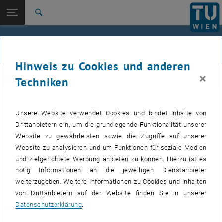
Studium
Seitennavigation öffnen
EN
TU Login
Forschung
Suche
Jour fixe
International
Quicklinks
Events
Quicklinks-Menü umschalten
Karriere
Hinweis zu Cookies und anderen
Zur 1. Menü Ebene
femTUme
×
femTUme
Techniken
Zurück zur letzten Ebene:
femTUme
Zurück: Subseiten von femTUme auflisten
Events
Unsere Website verwendet Cookies und bindet Inhalte von
VERANSTALTUNGEN VOM 21. JULI 2026
Jour fixe
Drittanbietern ein, um die grundlegende Funktionalität unserer
Website zu gewährleisten sowie die Zugriffe auf unserer
04
–
04 August 2026 bis
Website zu analysieren und um Funktionen für soziale Medien
und zielgerichtete Werbung anbieten zu können. Hierzu ist es
AUG. 26
nötig Informationen an die jeweiligen Dienstanbieter
weiterzugeben. Weitere Informationen zu Cookies und Inhalten
Stammtisch 04.08.
von Drittanbietern auf der Website finden Sie in unserer
Datenschutzerklärung
.
tba, 1060 Wien
ANDERE
Veranstaltungstyp:
Veranstaltungsort: