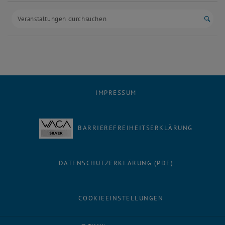
Such
IMPRESSUM
BARRIEREFREIHEITSERKLÄRUNG
DATENSCHUTZERKLÄRUNG (PDF)
COOKIEEINSTELLUNGEN
Facebook
LinkedIn
YouTube
Instagram
Bluesky