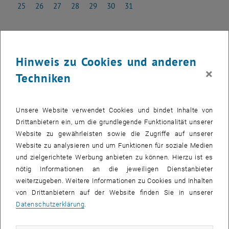
25
26
27
28
29
30
31
25 August 2025
26 August 2025
27 August 2025
28 August 2025
29 August 2025
30 August 2025
31 August 2025
Hinweis zu Cookies und anderen
EVENT HINZUFÜGEN
×
Techniken
Such
Unsere Website verwendet Cookies und bindet Inhalte von
Drittanbietern ein, um die grundlegende Funktionalität unserer
Zukünftige Veranstaltungen
Website zu gewährleisten sowie die Zugriffe auf unserer
Website zu analysieren und um Funktionen für soziale Medien
und zielgerichtete Werbung anbieten zu können. Hierzu ist es
Vergangene Veranstaltungen
nötig Informationen an die jeweiligen Dienstanbieter
weiterzugeben. Weitere Informationen zu Cookies und Inhalten
VERANSTALTUNGEN AM 20. AUGUST 2025
von Drittanbietern auf der Website finden Sie in unserer
Datenschutzerklärung
.
Es gibt keine Veranstaltungen in der aktuellen Ansicht.