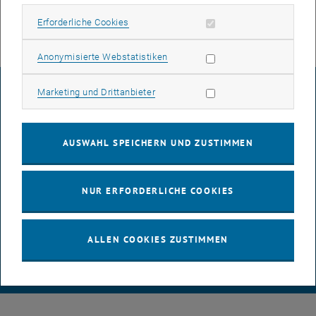
Erforderliche Cookies zulassen
Erforderliche Cookies
Statistik Cookies zulassen
Anonymisierte Webstatistiken
IMPRESSUM
Marketing Cookies zulassen
Marketing und Drittanbieter
BARRIEREFREIHEITSERKLÄRUNG
AUSWAHL SPEICHERN UND ZUSTIMMEN
DATENSCHUTZERKLÄRUNG (PDF)
NUR ERFORDERLICHE COOKIES
ALLEN COOKIES ZUSTIMMEN
COOKIEEINSTELLUNGEN
© TU Wien
# 84713