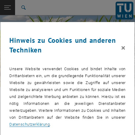
Seitennavigation öffnen
EN
TU Login
Suche
Zur 1. Menü Ebene
E120-08 Forschungsbereich Klima- und
© JJ Gouin | stock.adobe.com
Umweltfernerkundung
Zurück zur letzten Ebene:
Hinweis zu Cookies und anderen
Dürre
Zurück: Subseiten von Dürre auflisten
×
Techniken
Clim4Cast
Unsere Website verwendet Cookies und bindet Inhalte von
Drittanbietern ein, um die grundlegende Funktionalität unserer
Website zu gewährleisten sowie die Zugriffe auf unserer
Website zu analysieren und um Funktionen für soziale Medien
CLIMERS
und zielgerichtete Werbung anbieten zu können. Hierzu ist es
nötig Informationen an die jeweiligen Dienstanbieter
Clim4Cast
weiterzugeben. Weitere Informationen zu Cookies und Inhalten
von Drittanbietern auf der Website finden Sie in unserer
Datenschutzerklärung
.
Informationen zu diesem Projekt finden Sie auf der englischen
Seite.