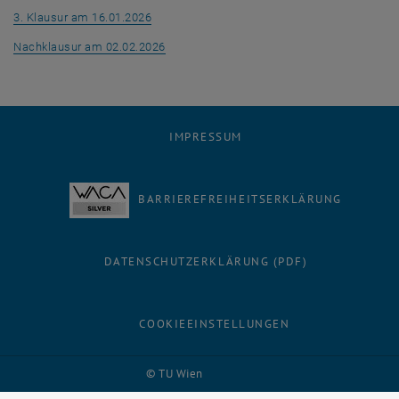
, öffnet eine externe URL in einem neuen Fen
3. Klausur am 16.01.2026
, öffnet eine externe URL in einem neuen F
Nachklausur am 02.02.2026
IMPRESSUM
BARRIEREFREIHEITSERKLÄRUNG
DATENSCHUTZERKLÄRUNG (PDF)
COOKIEEINSTELLUNGEN
Facebook
LinkedIn
YouTube
Instagram
Bluesky
© TU Wien
# 55525