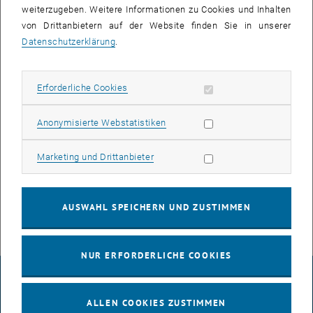
weiterzugeben. Weitere Informationen zu Cookies und Inhalten
Auf dieser Seite werden die vergangenen schriftlichen Tests und
von Drittanbietern auf der Website finden Sie in unserer
Prüfungen zur Linearen Algebra für TPH gesammelt aufgelistet, um
Datenschutzerklärung
.
es Studierenden zu ermöglichen, diese als Vorbereitungsmaterial zu
nutzen. Es sei jedoch gewarnt, dass die Tests in dieser Form nicht
erneut gestellt werden, bitte studieren Sie daher auch über diese
Erforderliche Cookies zulassen
Erforderliche Cookies
Angaben hinaus! Um einen Eindruck über die Zusammensetzung
der Prüfung zu erhalten, ist dies aber sinnvoll und eine gute
Statistik Cookies zulassen
Anonymisierte Webstatistiken
Vorbereitung.
Marketing Cookies zulassen
Marketing und Drittanbieter
Übungsklausuren
Vorlesungsprüfungen
AUSWAHL SPEICHERN UND ZUSTIMMEN
NUR ERFORDERLICHE COOKIES
IMPRESSUM
ALLEN COOKIES ZUSTIMMEN