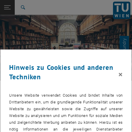
Studium
Seitennavigation öffnen
TU Login
Forschung
Suche
International
Quicklinks
Quicklinks-Menü umschalten
Karriere
© Pixabay - Foundry
Zur 1. Menü Ebene
Andreas Körner
Zurück zur letzten Ebene:
Lehre
Zurück: Subseiten von Lehre auflisten
Lineare Algebra für TPH
Hinweis zu Cookies und anderen
×
Techniken
Koerner
Unsere Website verwendet Cookies und bindet Inhalte von
Drittanbietern ein, um die grundlegende Funktionalität unserer
Materialsammlung der vergangenen
Website zu gewährleisten sowie die Zugriffe auf unserer
Lehrveranstaltungen im
Website zu analysieren und um Funktionen für soziale Medien
Wintersemester
und zielgerichtete Werbung anbieten zu können. Hierzu ist es
nötig Informationen an die jeweiligen Dienstanbieter