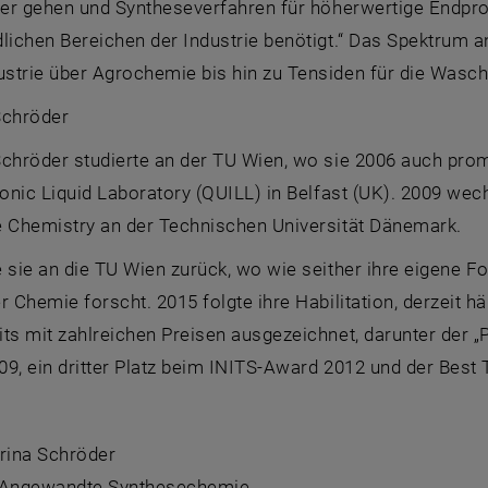
ter gehen und Syntheseverfahren für höherwertige Endpro
dlichen Bereichen der Industrie benötigt.“ Das Spektrum
strie über Agrochemie bis hin zu Tensiden für die Wasch
Schröder
Schröder studierte an der TU Wien, wo sie 2006 auch pro
Ionic Liquid Laboratory (QUILL) in Belfast (UK). 2009 wec
e Chemistry an der Technischen Universität Dänemark.
 sie an die TU Wien zurück, wo wie seither ihre eigene 
r Chemie forscht. 2015 folgte ihre Habilitation, derzeit h
ts mit zahlreichen Preisen ausgezeichnet, darunter der „
09, ein dritter Platz beim INITS-Award 2012 und der Best
arina Schröder
ür Angewandte Synthesechemie