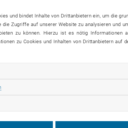
chröder
s und bindet Inhalte von Drittanbietern ein, um die gru
 die Zugriffe auf unserer Website zu analysieren und u
xid ist gefährlich, ganz besonders wenn es in großen Men
bieten zu können. Hierzu ist es nötig Informationen an
ann die chemische Industrie heute nicht auf Kohlenmonox
ionen zu Cookies und Inhalten von Drittanbietern auf d
 vieler wichtiger Grundchemikalien verwendet. Prof. Kat
emie der TU Wien möchte das ändern. Sie arbeitet an ne
ohlenmonoxids reichlich vorhandenes Kohlendioxid verwend
rliche Cookies zulassen
 direkt in die Atmosphäre zu entlassen, kann man Kohlen
en Produkten weiterverarbeiten, um einen Beitrag zur Red
Statistik Cookies zulassen
n
Katharina Schröder vom European Research Council (ER
net, einer der höchstdotierten und prestigeträchtigsten
rketing Cookies zulassen
 wird Katharina Schröder nun bessere Katalysatoren ent
, um Syntheseverfahren zur Nutzung von CO
zu ermöglic
2
e nachhaltiger und umweltfreundlicher werden.