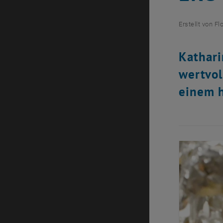
Erstellt von
Fl
Kathari
wertvol
einem h