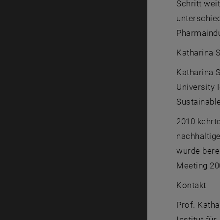
Schritt wei
unterschie
Pharmaindu
Katharina 
Katharina 
University 
Sustainabl
2010 kehrte
nachhaltige
wurde berei
Meeting 20
Kontakt
Prof. Kath
Institut f