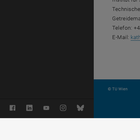
Technische
Getreidema
Telefon: +
E-Mail:
kat
© TU Wien
#
Facebook
LinkedIn
YouTube
Instagram
Bluesky
2981