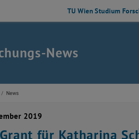
TU Wien
Studium
Fors
schungs-News
/
News
zember 2019
Grant für Katharina Sc