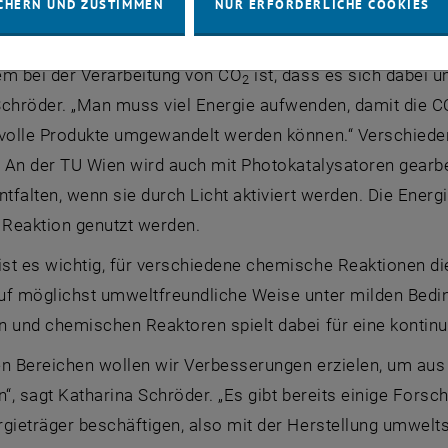
CHERN UND ZUSTIMMEN
NUR ERFORDERLICHE COOKIES
g von CO
2
em bei der Verarbeitung von CO
ist, dass es sich dabei u
2
Schröder. „Man muss viel Energie aufwenden, damit die C
tvolle Produkte umgewandelt werden können.“ Verschied
. An der TU Wien wird auch mit Photokatalysatoren gearbei
ntfalten, wenn sie durch Licht aktiviert werden. Die Energ
Reaktion genutzt werden.
st es wichtig, für verschiedene chemische Reaktionen d
uf möglichst umweltfreundliche Weise unter milden Bedi
 und chemischen Reaktoren spielt dabei für eine kontinui
sen Bereichen wollen wir Verbesserungen erzielen, um au
n“, sagt Katharina Schröder. „Es gibt bereits einige For
gieträger beschäftigen, also mit der Herstellung umwelt