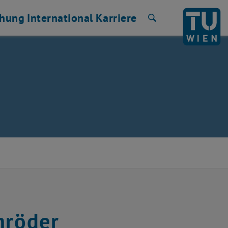
chung
International
Karriere
Suche
hröder