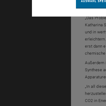
AUSWAHL SPEI
Verwertun
„Das Probl
Katharina 
und in wer
erleichtern
erst dann e
chemische 
Außerdem i
Synthese a
Apparaturen
„In all die
herzustelle
CO2 in Ener