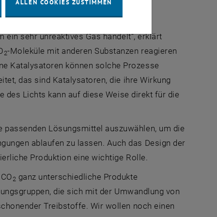
ALLEN COOKIES ZUSTIMMEN
m ein sehr unreaktives Gas handelt“, erklärt
O
-Moleküle mit anderen Substanzen reagieren
2
ene Katalysatoren können solche Prozesse
tet, das sind Katalysatoren, die ihre Wirkung
ie des Lichts kann auf diese Weise direkt für die
ie passenden Lösungsmittel auszuwählen, um die
ngungen ablaufen zu lassen. Auch das Design der
erliche Produktion eine wichtige Rolle.
s CO
ganz unterschiedliche Produkte
2
schungsgruppen, die sich mit der Umwandlung von
schonender Treibstoffe. Wir wollen noch einen