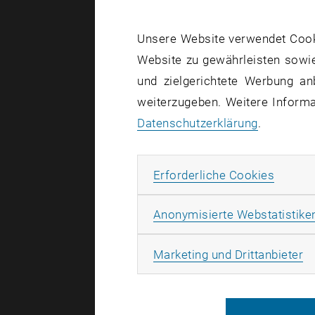
Katharina S
Unsere Website verwendet Cookie
Website zu gewährleisten sowie
Kohlenmono
und zielgerichtete Werbung an
Trotzdem k
weiterzugeben. Weitere Informat
Herstellung
Datenschutzerklärung
.
Synthesech
giftigen K
Erforde
Erforderliche Cookies
Anstatt es
hochwertig
Anonymisierte Webstatistike
Nun wurde 
ausgezeich
Ma
Marketing und Drittanbieter
Fördergeld
optimieren
diese Weis