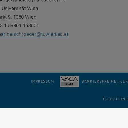
 Universität Wien
rkt 9, 1060 Wien
43 1 58801 163601
harina.schroeder
@
tuwien.ac.at
IMPRESSUM
BARRIEREFREIHEITSE
COOKIEEIN