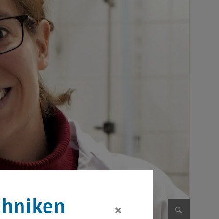
chniken
×