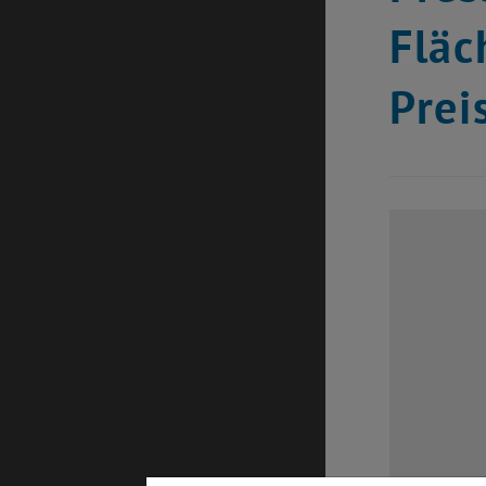
Fläc
Prei