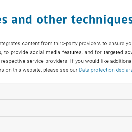
s and other technique
tegrates content from third-party providers to ensure yo
, to provide social media features, and for targeted adv
 respective service providers. If you would like addition
rs on this website, please see our
Data protection declar
ndatory cookies
llow statistic cookies
ow marketing cookies
 der Auslobung des Baukulturgemeinde-Preises 2021 ko