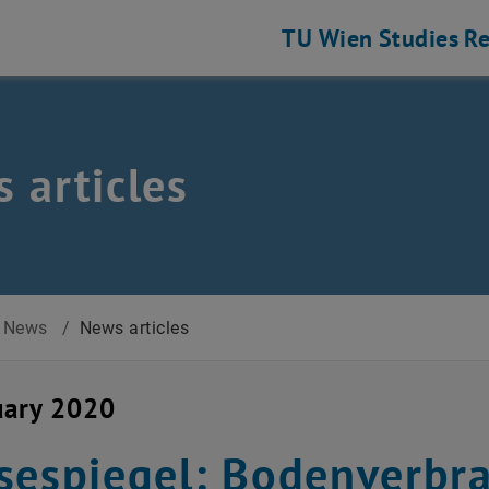
TU Wien
Studies
Re
 articles
News
/
News articles
uary 2020
sespiegel: Bodenverbr