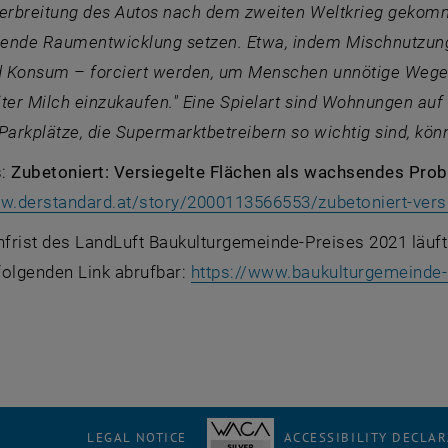
Verbreitung des Autos nach dem zweiten Weltkrieg gekomm
ende Raumentwicklung setzen. Etwa, indem Mischnutzung
nd Konsum – forciert werden, um Menschen unnötige Wege z
ter Milch einzukaufen." Eine Spielart sind Wohnungen au
Parkplätze, die Supermarktbetreibern so wichtig sind, kön
s:
Zubetoniert: Versiegelte Flächen als wachsendes Pro
ww.derstandard.at/story/2000113566553/zubetoniert-vers
hfrist des LandLuft Baukulturgemeinde-Preises 2021 läuf
folgenden Link abrufbar:
https://www.baukulturgemeinde-
LEGAL NOTICE
ACCESSIBILITY DECLA