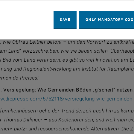
linger vom Forschungsbereich Regionalplanung und Regi
nverbrauch und Flächenversiegelung zu Wort:
SAVE
ONLY MANDATORY COO
n zur Förderung von Baukultur in ländlichen Räumen LandLuf
[arbeiten] diverse Akteure, Architekten, Raumplaner, zusa
 wie Obfrau Leitner betont – um den Vorwurf zu entkräft
m Land“ vorzuschreiben, wie sie bauen sollen. Überhaupt 
Bild vom Land verändern, es gibt so viel Innovation am Lan
anung und Regionalentwicklung am Institut für Raumplanu
emeinde-Preises.'
s:
Versiegelung: Wie Gemeinden Böden „g'scheit“ nutzen
ww.diepresse.com/5752118/versiegelung-wie-gemeinden-
nfamilienhäusern gehe der Trend derzeit auch hin zu kom
Thomas Dillinger – aus Kostengründen, und weil man sich
mehr platz- und ressourcenschonende Alternativen. Die Ze