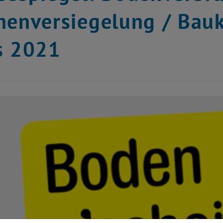
henversiegelung / Bau
s 2021