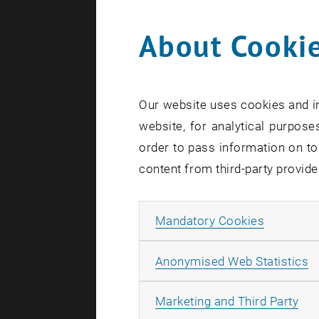
About Cookie
Our website uses cookies and in
website, for analytical purposes
order to pass information on to
content from third-party provide
Allow ma
Mandatory Cookies
A
Anonymised Web Statistics
All
Marketing and Third Party
Zum Anlass