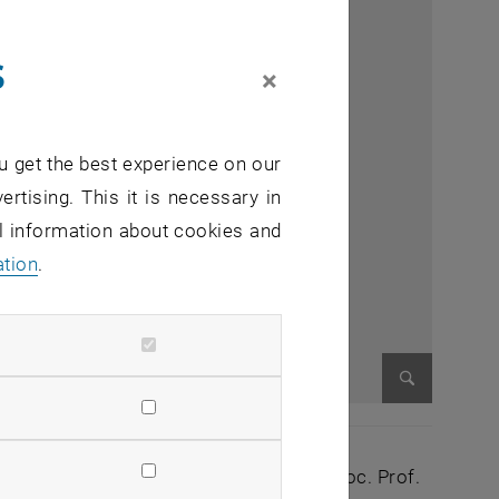
s
×
u get the best experience on our
ertising. This it is necessary in
al information about cookies and
ation
.
Enlarge im
in
mmen Univ.-Prof.
Sibylla Zech und Assoc. Prof.