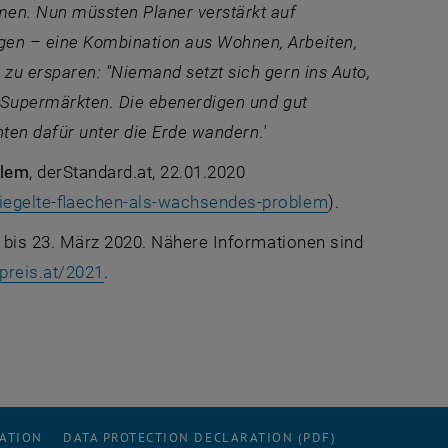
en. Nun müssten Planer verstärkt auf
en – eine Kombination aus Wohnen, Arbeiten,
u ersparen: "Niemand setzt sich gern ins Auto,
f Supermärkten. Die ebenerdigen und gut
nten dafür unter die Erde wandern.'
blem
, derStandard.at, 22.01.2020
, opens an ext
iegelte-flaechen-als-wachsendes-problem
).
t bis 23. März 2020. Nähere Informationen sind
, opens an external URL in a new window
preis.at/2021
.
RATION
DATA PROTECTION DECLARATION (PDF)