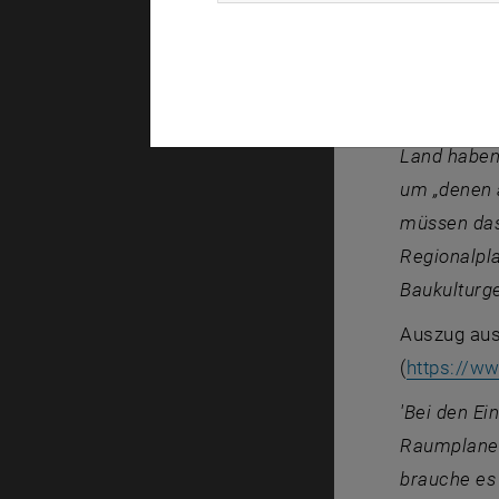
Thomas Dil
Thema Bode
'Der [Verei
und in dem 
Land haben,
um „denen a
müssen das 
Regionalpl
Baukulturg
Auszug au
(
https://w
'Bei den Ei
Raumplaner 
brauche es 