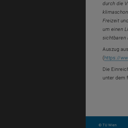
durch die 
klimaschon
Freizeit u
um einen Li
sichtbaren 
Auszug au
(
https://w
Die Einreic
unter dem 
© TU Wien
#