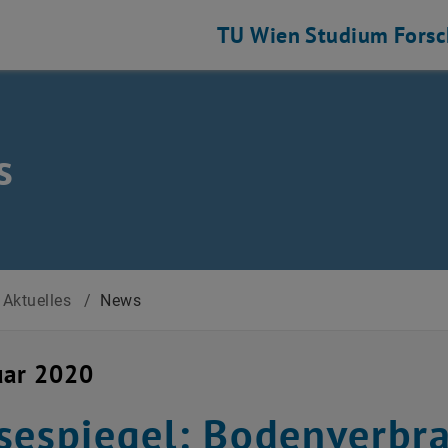
TU Wien
Studium
Fors
s
Aktuelles
/
News
uar 2020
sespiegel: Bodenverbr