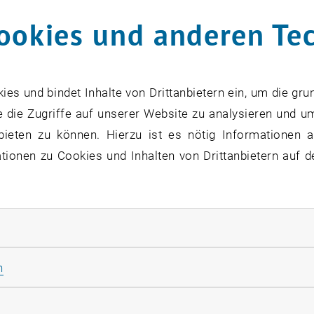
ookies und anderen Te
s und bindet Inhalte von Drittanbietern ein, um die gru
 die Zugriffe auf unserer Website zu analysieren und u
bieten zu können. Hierzu ist es nötig Informationen an
ionen zu Cookies und Inhalten von Drittanbietern auf d
rliche Cookies zulassen
Statistik Cookies zulassen
n
 der Auslobung des Baukulturgemeinde-Preises 2021 ko
rketing Cookies zulassen