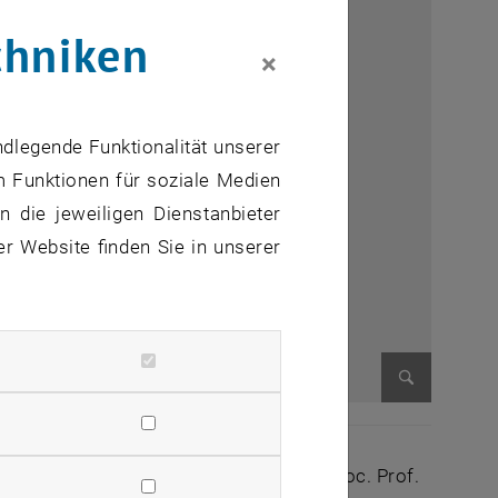
chniken
×
ndlegende Funktionalität unserer
m Funktionen für soziale Medien
 die jeweiligen Dienstanbieter
er Website finden Sie in unserer
Bild vergr
in
mmen Univ.-Prof.
Sibylla Zech und Assoc. Prof.