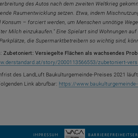
Verbreitung des Autos nach dem zweiten Weltkrieg gekomm
ende Raumentwicklung setzen. Etwa, indem Mischnutzung
nd Konsum – forciert werden, um Menschen unnötige Wege z
ter Milch einzukaufen." Eine Spielart sind Wohnungen au
Parkplätze, die Supermarktbetreibern so wichtig sind, kön
s:
Zubetoniert: Versiegelte Flächen als wachsendes Pro
ww.derstandard.at/story/2000113566553/zubetoniert-vers
hfrist des LandLuft Baukulturgemeinde-Preises 2021 läuf
folgenden Link abrufbar:
https://www.baukulturgemeinde-
IMPRESSUM
BARRIEREFREIHEITSE