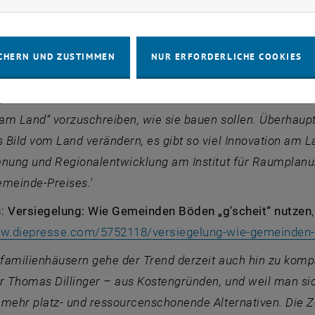
linger vom Forschungsbereich Regionalplanung und Regi
nverbrauch und Flächenversiegelung zu Wort:
n zur Förderung von Baukultur in ländlichen Räumen LandLuf
CHERN UND ZUSTIMMEN
NUR ERFORDERLICHE COOKIES
[arbeiten] diverse Akteure, Architekten, Raumplaner, zusa
 wie Obfrau Leitner betont – um den Vorwurf zu entkräft
m Land“ vorzuschreiben, wie sie bauen sollen. Überhaupt 
Bild vom Land verändern, es gibt so viel Innovation am Lan
anung und Regionalentwicklung am Institut für Raumplanu
emeinde-Preises.'
s:
Versiegelung: Wie Gemeinden Böden „g'scheit“ nutzen
ww.diepresse.com/5752118/versiegelung-wie-gemeinden-
nfamilienhäusern gehe der Trend derzeit auch hin zu kom
Thomas Dillinger – aus Kostengründen, und weil man sich
mehr platz- und ressourcenschonende Alternativen. Die Ze