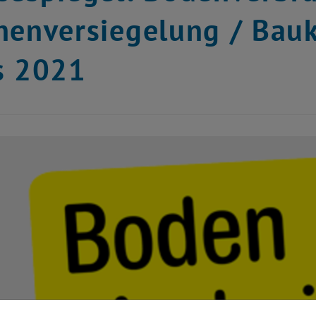
henversiegelung / Bau
s 2021