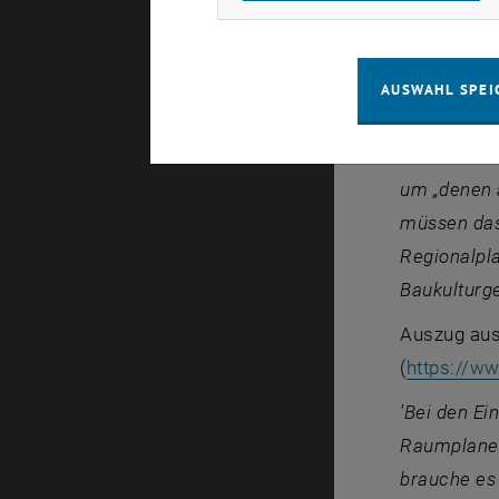
Thomas Dil
Thema Bode
'Der [Verei
AUSWAHL SPEI
und in dem 
Land haben,
um „denen a
müssen das 
Regionalpl
Baukulturg
Auszug au
(
https://w
'Bei den Ei
Raumplaner 
brauche es 