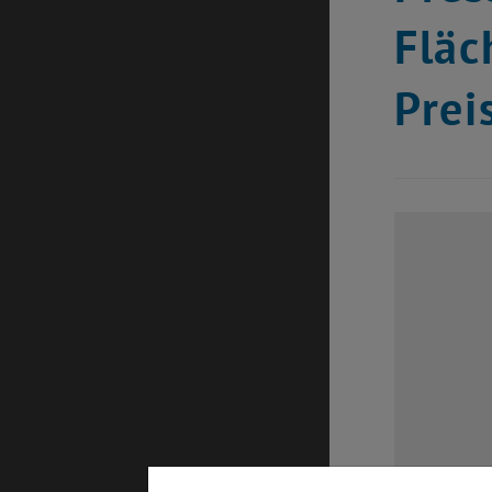
Fläc
Prei