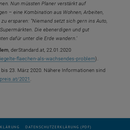
en. Nun müssten Planer verstärkt auf
en – eine Kombination aus Wohnen, Arbeiten,
u ersparen: "Niemand setzt sich gern ins Auto,
f Supermärkten. Die ebenerdigen und gut
nten dafür unter die Erde wandern.'
blem
, derStandard.at, 22.01.2020
, öffnet eine e
iegelte-flaechen-als-wachsendes-problem
).
t bis 23. März 2020. Nähere Informationen sind
, öffnet eine externe URL in einem neuen Fe
preis.at/2021
.
RKLÄRUNG
DATENSCHUTZERKLÄRUNG (PDF)