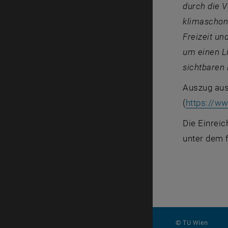
durch die 
klimaschon
Freizeit u
um einen Li
sichtbaren 
Auszug au
(
https://w
Die Einreic
unter dem 
© TU Wien
#