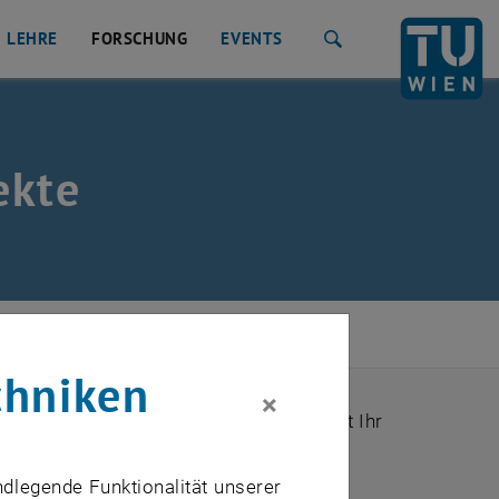
LEHRE
FORSCHUNG
EVENTS
Suche
ekte
chniken
×
jekten zusammengefasst. Ein Projekt hat Ihr
elefonisch!
ndlegende Funktionalität unserer