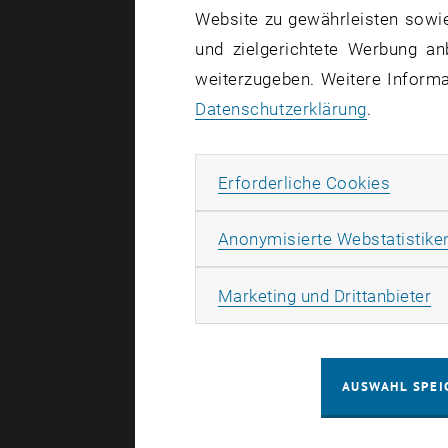
Website zu gewährleisten sowie
und zielgerichtete Werbung an
Bahnlärms
weiterzugeben. Weitere Informat
Datenschutzerklärung
.
CargoPV+
Erforde
Erforderliche Cookies
InfoTrain
Anonymisierte Webstatistike
IOP
Ma
Marketing und Drittanbieter
Station4A
TrainOpti
AUSWAHL SPEI