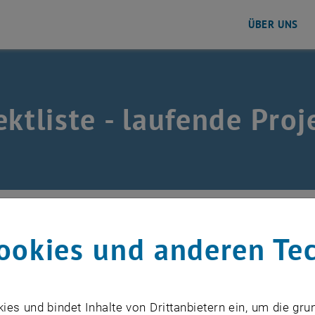
ÜBER UNS
ektliste - laufende Proj
schung
/
Projekte
/
Laufende Projekte
ookies und anderen Te
n Sie die wichtigsten Informationen zu den einzelnen Pro
eweckt? Kontaktieren Sie uns gerne per Mail oder auch t
s und bindet Inhalte von Drittanbietern ein, um die gru