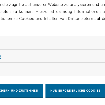
 die Zugriffe auf unserer Website zu analysieren und u
bieten zu können. Hierzu ist es nötig Informationen an
tudie
ionen zu Cookies und Inhalten von Drittanbietern auf d
rliche Cookies zulassen
X
Statistik Cookies zulassen
n
rketing Cookies zulassen
ll
mizer
CHERN UND ZUSTIMMEN
NUR ERFORDERLICHE COOKIES