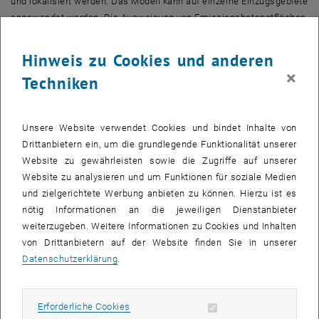
und lokalisiert werden. Das Modell kann auf einzelne Einzugsgebiete
angewendet werden. Die Ausweisung von Emissionshotspotflächen
basiert auf einer kombinierten Modellierung der Emission, Retention
und dem Transport je Rasterzelle und ermöglicht somit eine
Hinweis zu Cookies und anderen
Rückverfolgung der Emission zu ihrem Ursprung auf der Fläche. Die
×
Techniken
Lokalisierung der Emissionen führt zu einer effektiven und kosten-
effizienten Umsetzung von Erosionsschutzmaßnahmen auf der
Fläche. Getestet wurde das PhosFate Modell bereits in 8
Unsere Website verwendet Cookies und bindet Inhalte von
oberösterreichischen Einzugsgebieten, die eine Verfehlung des
Drittanbietern ein, um die grundlegende Funktionalität unserer
Umweltqualitätsziels für Phosphat-Phosphor aufweisen. Eine
Website zu gewährleisten sowie die Zugriffe auf unserer
Kartierung in Teilen der modellierten Einzugsgebiete ergab eine gute
Website zu analysieren und um Funktionen für soziale Medien
Übereinstimmung der ausgewiesenen Hotspotflächen im Gelände.
und zielgerichtete Werbung anbieten zu können. Hierzu ist es
Zur Evaluierung der Wirksamkeit der modellierten und weiterer
nötig Informationen an die jeweiligen Dienstanbieter
Erosionsschutzmaßnahmen wurde im Verlauf des Projekts ein
weiterzugeben. Weitere Informationen zu Cookies und Inhalten
Pilotgebiet ausgewählt, indem die Erosionsschutzmaßnahmen
von Drittanbietern auf der Website finden Sie in unserer
umgesetzt und mithilfe eines Gewässermonitorings bewertet
Datenschutzerklärung
.
werden sollen. Die Gewässergüte wird dabei auf Basis der
Phosphor- und Schwebstoffkonzentrationen und -frachten, der
Feinsedimentbelastung im Gewässerbett und anhand biologischer
Erforderliche Cookies zulassen
Erforderliche Cookies