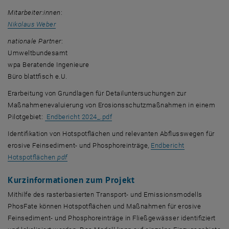
Mitarbeiter:innen
:
Nikolaus Weber
nationale Partner
:
Umweltbundesamt
wpa Beratende Ingenieure
Büro blattfisch e.U.
Erarbeitung von Grundlagen für Detailuntersuchungen zur
Maßnahmenevaluierung von Erosionsschutzmaßnahmen in einem
, öffnet eine externe URL in einem ne
Pilotgebiet:
Endbericht 2024_.pdf
Identifikation von Hotspotflächen und relevanten Abflusswegen für
erosive Feinsediment- und Phosphoreinträge,
Endbericht
, öffnet eine externe URL in einem neuen Fenster
Hotspotflächen
pdf
Kurzinformationen zum Projekt
Mithilfe des rasterbasierten Transport- und Emissionsmodells
PhosFate können Hotspotflächen und Maßnahmen für erosive
Feinsediment- und Phosphoreinträge in Fließgewässer identifiziert