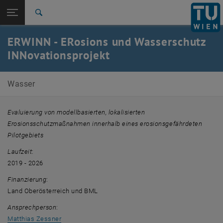
Seitennavigation öffnen
EN
TU Login
Suche
Zur 1. Menü Ebene
E226-01-Forschungsbereich Wassergütewirtschaft
ERWINN - ERosions und Wasserschutz
Zurück zur letzten Ebene:
INNovationsprojekt
Laufende Projekte
Zurück: Subseiten von Laufende Projekte auflisten
ERWINN
Wasser
Evaluierung von modellbasierten, lokalisierten
Erosionsschutzmaßnahmen innerhalb eines erosionsgefährdeten
Pilotgebiets
Laufzeit
:
2019 - 2026
Finanzierung
:
Land Oberösterreich und BML
Ansprechperson
:
Matthias Zessner