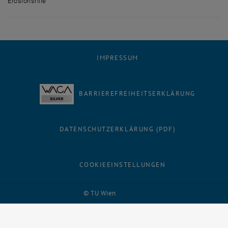
Erosionsrille
Erosionsrille
IMPRESSUM
BARRIEREFREIHEITSERKLÄRUNG
DATENSCHUTZERKLÄRUNG (PDF)
COOKIEEINSTELLUNGEN
Facebook
LinkedIn
YouTube
Instagram
Bluesky
© TU Wien
# 63604