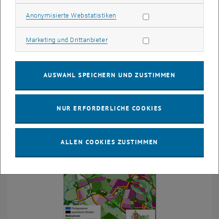
Qualitätselemente wie Fischen, Phytobenthos und
Makrozoobenthos bewertet werden.
Statistik Cookies zulassen
Anonymisierte Webstatistiken
Automatischer Datenreport:
Marketing Cookies zulassen
Marketing und Drittanbieter
, öffnet eine ex
https://genesis.iwag.tuwien.ac.at/s/xr2t6LMxWn7ntXy
AUSWAHL SPEICHERN UND ZUSTIMMEN
NUR ERFORDERLICHE COOKIES
ALLEN COOKIES ZUSTIMMEN