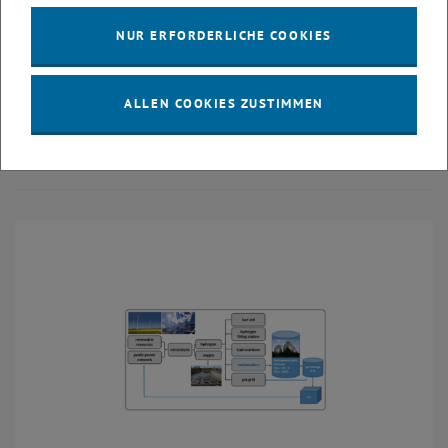
Methanisierung für kommunale Faulanlagen ist. Als
Bewertungskriterien können hier die Methanproduktionsrate und die
NUR ERFORDERLICHE COOKIES
Gasqualität herangezogen werden. Der Schwerpunkt des Projektes
liegt darin, zu untersuchen in wieweit beide Technologien
wirtschaftlich verknüpft werden können, ohne dass der Betrieb der
ALLEN COOKIES ZUSTIMMEN
kommunalen Abwasserreinigung und die Ziele der
Schlammstabilisierung beeinträchtigt werden.