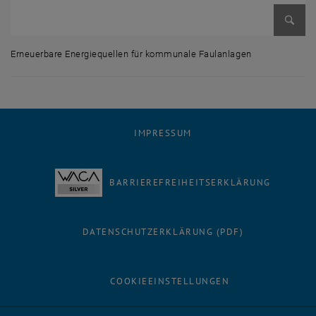
Bild v
Erneuerbare Energiequellen für kommunale Faulanlagen
Erneuerbare Energiequellen für kommunale Faulanlagen
IMPRESSUM
BARRIEREFREIHEITSERKLÄRUNG
DATENSCHUTZERKLÄRUNG (PDF)
COOKIEEINSTELLUNGEN
Facebook
LinkedIn
YouTube
Instagram
Bluesky