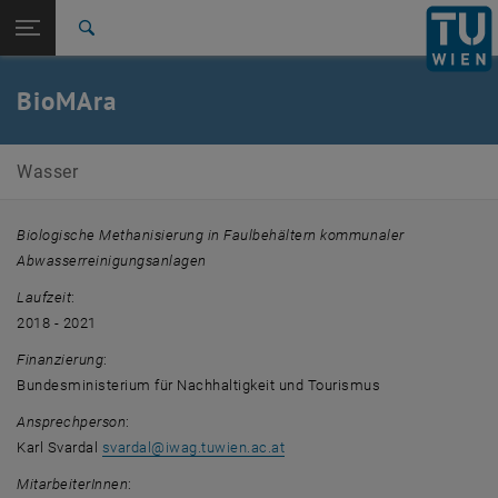
Seitennavigation öffnen
EN
TU Login
Suche
Zur 1. Menü Ebene
E226-01-Forschungsbereich Wassergütewirtschaft
BioMAra
Zurück zur letzten Ebene:
Abgeschlossene Projekte
Zurück: Subseiten von Abgeschlossene Projekte auflisten
BioMAra
Wasser
Biologische Methanisierung in Faulbehältern kommunaler
Abwasserreinigungsanlagen
Laufzeit
:
2018 - 2021
Finanzierung
:
Bundesministerium für Nachhaltigkeit und Tourismus
Ansprechperson
:
Karl Svardal
svardal
@
iwag.tuwien.ac.at
MitarbeiterInnen
: