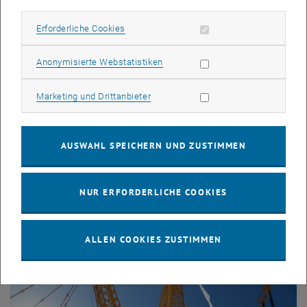
Erforderliche Cookies zulassen
Erforderliche Cookies
Statistik Cookies zulassen
Anonymisierte Webstatistiken
Marketing Cookies zulassen
Marketing und Drittanbieter
AUSWAHL SPEICHERN UND ZUSTIMMEN
NUR ERFORDERLICHE COOKIES
Bild v
© Oleksandr Melnyk
ALLEN COOKIES ZUSTIMMEN