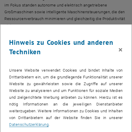
im Fokus standen autonome und elektrisch angetriebene
Großmaschinen sowie intelligente Maschinensteuerungen, die den
Ressourcenverbrauch minimieren und gleichzeitig die Produktivität
steigern.
Ein weiterer Programmpunkt war der Besuch des österreichischen
Hinweis zu Cookies und anderen
Unternehmens Doka, das neben bewährten Schalungs- und
×
Traggerüstsystemen auch den Prototyp einer intelligent
Techniken
beheizbaren Schalung präsentierte. Ziel dieser Neuentwicklung ist
es, die Einsatzmöglichkeiten von CO₂-reduzierten Betonmischungen
unter erschwerten Bedingungen - insbesondere bei niedrigen
Unsere Website verwendet Cookies und bindet Inhalte von
Temperaturen und verlängerten Abbindezeiten - zu erweitern.
Drittanbietern ein, um die grundlegende Funktionalität unserer
Website zu gewährleisten sowie die Zugriffe auf unserer
Die Exkursion bot den Studierenden der TU Wien eine wertvolle
Website zu analysieren und um Funktionen für soziale Medien
Gelegenheit, sich mit aktuellen technischen Entwicklungen und
und zielgerichtete Werbung anbieten zu können. Hierzu ist es
Zukunftstrends der Baubranche auseinanderzusetzen und direkte
nötig Informationen an die jeweiligen Dienstanbieter
Kontakte zu führenden Unternehmen der Branche zu knüpfen. Neben
weiterzugeben. Weitere Informationen zu Cookies und Inhalten
dem vielfältigen Messeangebot wurde auch der Austausch mit
von Drittanbietern auf der Website finden Sie in unserer
internationalen Experten und Industrievertretern intensiv genutzt.
Datenschutzerklärung
.