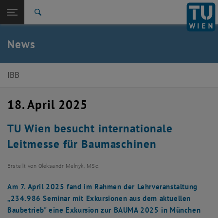
Seitennavigation öffnen
EN
TU Login
Suche
Zur 1. Menü Ebene
E235-Institut Baubetrieb und Bauwirtschaft
News
Zurück zur letzten Ebene:
E235-Institut Baubetrieb und
Zurück: Subseiten von E235-Institut Baubetrieb und Bauwirtschaft aufl
Bauwirtschaft
IBB
News-Details
18. April 2025
TU Wien besucht internationale
Leitmesse für Baumaschinen
Erstellt von
Oleksandr Melnyk, MSc.
Am 7. April 2025 fand im Rahmen der Lehrveranstaltung
„234.986 Seminar mit Exkursionen aus dem aktuellen
Baubetrieb" eine Exkursion zur BAUMA 2025 in München