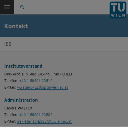
Seitennavigation öffnen
EN
TU Login
Suche
Zur 1. Menü Ebene
E235-Institut Baubetrieb und Bauwirtschaft
Kontakt
Zurück zur letzten Ebene:
E235-Institut Baubetrieb und
Zurück: Subseiten von E235-Institut Baubetrieb und Bauwirtschaft aufl
Bauwirtschaft
IBB
Kontakt
Institutsvorstand
Univ.Prof. Dipl.-Ing. Dr.-Ing. Frank
LULEI
Telefon:
+43 1 58801 23512
E-Mail:
vorstand+E235@tuwien.ac.at
Administration
Sandra
WALTER
Telefon:
+43 1 58801 23502
E-Mail:
sekretariat+E235
@
tuwien.ac.at