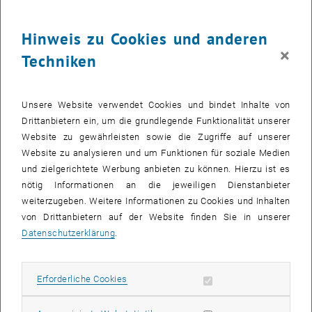
Gabriele
VRBATKA
Telefon:
+43 1 58801 23530
Hinweis zu Cookies und anderen
E-Mail:
gabriele.vrbatka
@
tuwien.ac.at
×
Techniken
Institutsanschrift
Institut für Baubetrieb und Bauwirtschaft
Unsere Website verwendet Cookies und bindet Inhalte von
TU Wien
Drittanbietern ein, um die grundlegende Funktionalität unserer
Karlsplatz 13/E235
Website zu gewährleisten sowie die Zugriffe auf unserer
A-1040 Wien
Website zu analysieren und um Funktionen für soziale Medien
Telefon:
+43 1 58801 23502
und zielgerichtete Werbung anbieten zu können. Hierzu ist es
Zugang über:
nötig Informationen an die jeweiligen Dienstanbieter
Hauptgebäude, Stiege 2, Hochparterre
weiterzugeben. Weitere Informationen zu Cookies und Inhalten
von Drittanbietern auf der Website finden Sie in unserer
Bankgeschäfte
Datenschutzerklärung
.
Für Zahlungen an unser Institut verwenden Sie bitte folgende
Bankdaten:
Erforderliche Cookies zulassen
Erforderliche Cookies
BIC/SWIFT: RLNWATWW,
IBAN: AT46 3200 0000 0061 1228
Raiffeisenlandesbank NÖ-Wien AG, 1020 Wien, F.-W.-Raiffeisenplatz