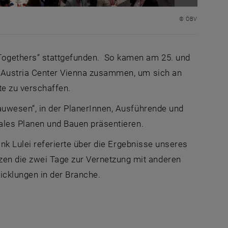
Bild vergr
© ÖBV
Togethers“ stattgefunden. So kamen am 25. und
m Austria Center Vienna zusammen, um sich an
e zu verschaffen.
auwesen“, in der PlanerInnen, Ausführende und
tales Planen und Bauen präsentieren.
ank Lulei referierte über die Ergebnisse unseres
n die zwei Tage zur Vernetzung mit anderen
cklungen in der Branche.