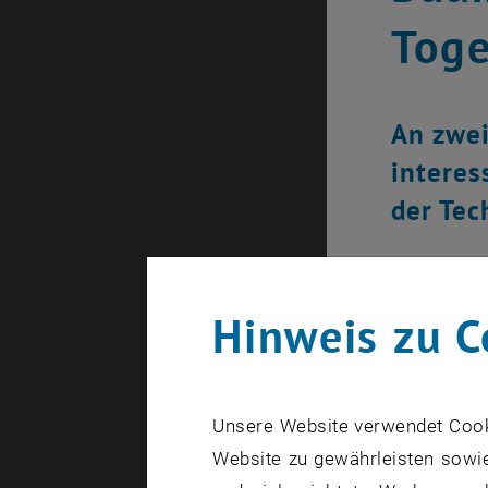
Toge
An zwei
interes
der Tec
Hinweis zu C
Unsere Website verwendet Cookie
Website zu gewährleisten sowie