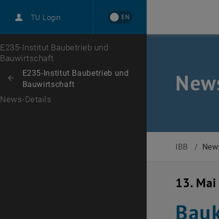
EN
TU Login
Zur 1. Menü Ebene
E235-Institut Baubetrieb und
Bauwirtschaft
Zurück zur letzten Ebene:
E235-Institut Baubetrieb und
New
Zurück: Subseiten von E235-Institut Baubetrieb und Bauwirtschaft aufl
Bauwirtschaft
News-Details
IBB
/
News
13. Mai
Bauk