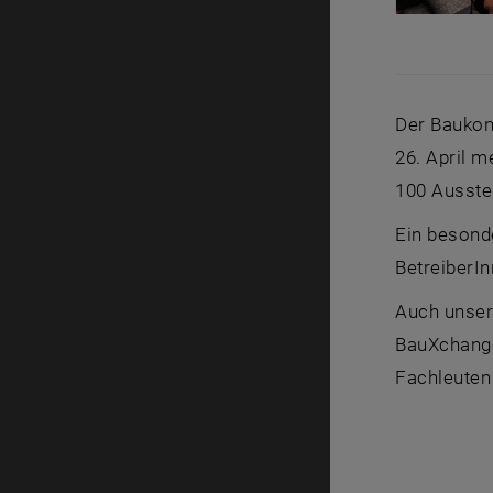
Der Baukon
26. April 
100 Ausste
Ein besonde
BetreiberIn
Auch unser 
BauXchange
Fachleuten