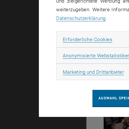
und zielgerichtete Werbung an
weiterzugeben. Weitere Informat
Datenschutzerklärung
.
Erforde
Erforderliche Cookies
Anonymisierte Webstatistike
Ma
Marketing und Drittanbieter
AUSWAHL SPEI