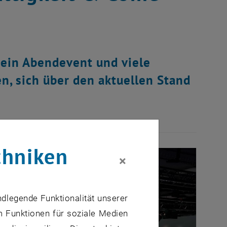
 ein Abendevent und viele
, sich über den aktuellen Stand
chniken
×
ndlegende Funktionalität unserer
m Funktionen für soziale Medien