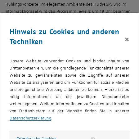
Frühlingskonzerte. Im eleganten Ambiente des TUtheSky und im
Informatikhörsaal wird das Programm jeweils um 19 Uhr beginnen.
Alle Musikbegeisterten von innerhalb und außerhalb der TU Wien
sind herzlich willkommen.
Hinweis zu Cookies und anderen
×
Techniken
Das Thema der Frühlingskonzerte sind 200 Jahre Popmusik – in
Anlehnung an das 200-jährige Jubiläum der TU Wien. Die Musik
wird eine vielfältige Geschichte erzählen: Von Schlachten und
Unsere Website verwendet Cookies und bindet Inhalte von
Inbrunst, vom Aufstieg und vom Fliegen, von Teilchenphysik und
Drittanbietern ein, um die grundlegende Funktionalität unserer
Lichterscheinungen und natürlich von der Liebe. Die ZuhörerInnen
Website zu gewährleisten sowie die Zugriffe auf unserer
mögen sich in Angehörige der TU verschiedener Epochen
Website zu analysieren und um Funktionen für soziale Medien
hineinversetzen, wenn sie beliebten Stücken von der Romantik bis
und zielgerichtete Werbung anbieten zu können. Hierzu ist es
zur Gegenwart lauschen.
nötig Informationen an die jeweiligen Dienstanbieter
weiterzugeben. Weitere Informationen zu Cookies und Inhalten
Nach der großen Nachfrage im letzten Jahr sind heuer erstmals
von Drittanbietern auf der Website finden Sie in unserer
zwei Konzerttermine angesetzt. Diese Gelegenheit lässt man sich
Datenschutzerklärung
.
nicht entgehen, um einmal, am 20. Mai, hoch über den Dächern
Wiens im TUtheSky im Plus-Energie-Bürogebäude am
Getreidemarkt zu singen. Das zweite Konzert am 22. Mai findet wie
Erforderliche Cookies zulassen
Erforderliche Cookies