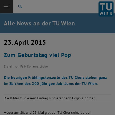
Studium
Seitennavigation öffnen
TU Login
Forschung
Suche
International
Quicklinks
Alle News an der TU Wien
Quicklinks-Menü umschalten
Karriere
Zur 1. Menü Ebene
Alle News
23. April 2015
Zurück zur letzten Ebene:
TU Wien Startseite
Zurück: Subseiten von TU Wien Startseite auflisten
Zum Geburtstag viel Pop
Übersicht
Erstellt von
Felix Donatus Lübbe
Die heurigen Frühlingskonzerte des TU Chors stehen ganz
im Zeichen des 200-jährigen Jubiläums der TU Wien.
Die Bilder zu diesem Eintrag sind erst nach Login sichtbar.
Heuer am 20. und 22. Mai gibt der TU Chor seine beiden