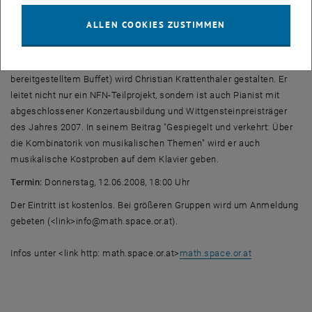
Zahlentheoretikers Robert Tijdeman sein:
"
Die mühsame Ehe von
ALLEN COOKIES ZUSTIMMEN
Addition und Multiplikation"
Den Abschluss (u.a. nach einer Pause mit vom FWF
bereitgestelltem Buffet) wird Christian Krattenthaler gestalten. Er
leitet nicht nur ein NFN-Teilprojekt, sondern ist auch Pianist mit
abgeschlossener Konzertausbildung und Wittgensteinpreisträger
des Jahres 2007. In seinem Beitrag "Gespiegelt und verkehrt: Über
die Kombinatorik von musikalischen Themen" wird er auch
musikalische Kostproben auf dem Klavier geben.
Termin:
Donnerstag, 12.06.2008, 18:00 Uhr
Der Eintritt ist kostenlos. Bei größeren Gruppen wird um Anmeldung
gebeten (<link>info@math.space.or.at).
Infos unter <link http: math.space.or.at>
math.space.or.at