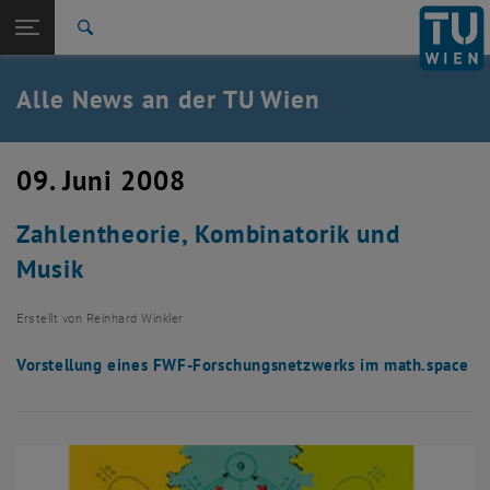
Studium
Seitennavigation öffnen
TU Login
Forschung
Suche
International
Quicklinks
Alle News an der TU Wien
Quicklinks-Menü umschalten
Karriere
Zur 1. Menü Ebene
Alle News
09. Juni 2008
Zurück zur letzten Ebene:
TU Wien Startseite
Zurück: Subseiten von TU Wien Startseite auflisten
Zahlentheorie, Kombinatorik und
Übersicht
Musik
Erstellt von
Reinhard Winkler
Vorstellung eines FWF-Forschungsnetzwerks im math.space