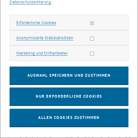
einer anerkannten wissenschaftlichen Veranstaltung entwickelt und
Datenschutzerklärung
.
findet alle zwei Jahre in Europa statt.
Erforderliche Cookies zulassen
Während der Konferenz werden über 350 WissenschafterInnen aus
Erforderliche Cookies
Europa, sowie zahlreiche TeilnehmerInnen aus Amerika, Asien und
Afrika über Fortschritte im Bereich der organischen
Statistik Cookies zulassen
Anonymisierte Webstatistiken
Heterocyclenchemie berichten und diskutieren. Das Programm aus
12 Plenarvortragenden, 12 eingeladenen Vortragenden, denen auch
Marketing Cookies zulassen
Marketing und Drittanbieter
VertreterInnen der chemischen Industrie angehören, und zahlreichen
Posterpräsentationen beschäftigt sich mit allen Aspekten der
Heterocyclenchemie, wobei ein besonderes Augenmerk auf
AUSWAHL SPEICHERN UND ZUSTIMMEN
folgende Gebiete gelegt ist:
Neue Methoden zur Synthese heterocyclischer Verbindungen
NUR ERFORDERLICHE COOKIES
Heterocyclen in der medizinischen Chemie
Heterocyclische Agrochemikalien
Materialchemie der Heterocyclen
ALLEN COOKIES ZUSTIMMEN
Heterocyclen in der grünen und nachhaltigen Chemie
Im Rahmen der Konferenz findet auch ein spezieller Workshop zur
instrumenten-assistierten Synthesechemie statt, bei dem mehrere