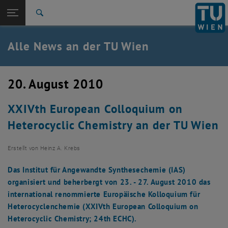
Studium
Seitennavigation öffnen
TU Login
Forschung
Suche
International
Quicklinks
Alle News an der TU Wien
Quicklinks-Menü umschalten
Karriere
Zur 1. Menü Ebene
Alle News
20. August 2010
Zurück zur letzten Ebene:
TU Wien Startseite
Zurück: Subseiten von TU Wien Startseite auflisten
XXIVth European Colloquium on
Übersicht
Heterocyclic Chemistry an der TU Wien
Erstellt von
Heinz A. Krebs
Das Institut für Angewandte Synthesechemie (IAS)
organisiert und beherbergt von 23. - 27. August 2010 das
international renommierte Europäische Kolloquium für
Heterocyclenchemie (XXIVth European Colloquium on
Heterocyclic Chemistry; 24th ECHC).