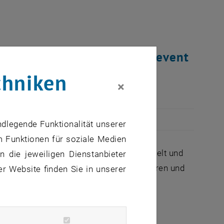
 Reutlingen ein Bewerbungsevent
nnen.
chniken
×
ndlegende Funktionalität unserer
m Funktionen für soziale Medien
. Als internationaler Marktführer entwickelt und
 die jeweiligen Dienstanbieter
ktronische Systeme, Steuergeräte, Sensoren und
er Website finden Sie in unserer
n: