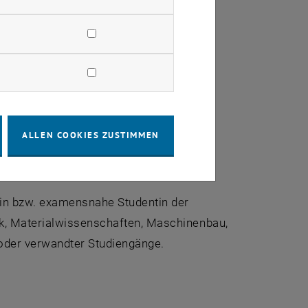
ckerer Atmosphäre
ALLEN COOKIES ZUSTIMMEN
tin bzw. examensnahe Studentin der
ik, Materialwissenschaften, Maschinenbau,
oder verwandter Studiengänge.