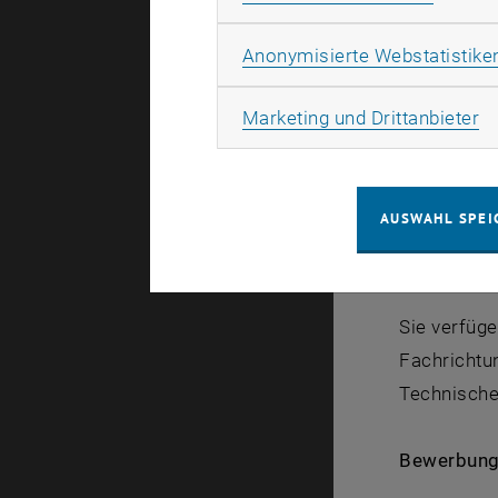
Persönli
Anonymisierte Webstatistike
Kommuni
Vortrag 
Ma
Marketing und Drittanbieter
Informati
Möglichk
Mitarbeit
AUSWAHL SPEI
Vorausset
Sie verfüg
Fachrichtu
Technische
Bewerbung