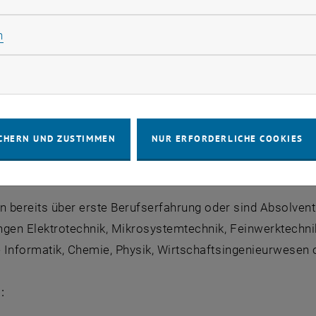
chen Dialog mit unseren Fach- und Führungskräften in lo
Statistik Cookies zulassen
n
kations-Workshop
zum Thema Diversity bei Bosch
rketing Cookies zulassen
onen über Ihre Einstiegsmöglichkeiten
eit für Bewerbungsgespräche vor Ort
erInnen informieren über ihren Arbeitsalltag
CHERN UND ZUSTIMMEN
NUR ERFORDERLICHE COOKIES
zungen:
en bereits über erste Berufserfahrung oder sind Absolven
ngen Elektrotechnik, Mikrosystemtechnik, Feinwerktechn
 Informatik, Chemie, Physik, Wirtschaftsingenieurwesen 
: