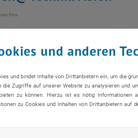
riam Finis
eranstaltet am 23. November 2012 in
enieurinnen und Naturwissenschaftleri
ookies und anderen Te
zu diesem Eintrag sind erst nach Login sichtbar.
s und bindet Inhalte von Drittanbietern ein, um die gru
 die Zugriffe auf unserer Website zu analysieren und u
sch" steht für erstklassige Qualität eines Global Players
bieten zu können. Hierzu ist es nötig Informationen an
 Geschäftsbereich Automotive Electronics innovative ele
ionen zu Cookies und Inhalten von Drittanbietern auf d
an verschiedenen Standorten weltweit.
bungsevent haben Interessierte folgende Möglichkeite
rliche Cookies zulassen