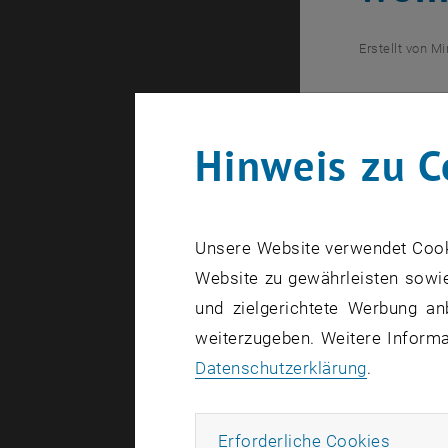
Erstellt von
Mi
Bosch v
für Ing
Hinweis zu C
Die Bilder 
Unsere Website verwendet Cookie
Website zu gewährleisten sowie
"Made by Bo
und zielgerichtete Werbung an
fertigt der
weiterzugeben. Weitere Informat
Halbleiter 
Datenschutzerklärung
.
Beim Bewer
Erforde
Erforderliche Cookies