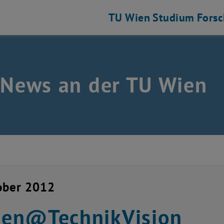
TU Wien
Studium
Fors
 News an der TU Wien
ober 2012
en@TechnikVision