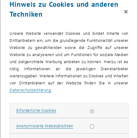
Hinweis zu Cookies und anderen
×
Techniken
Unsere Website verwendet Cookies und bindet Inhalte von
Drittanbietern ein, um die grundlegende Funktionalität unserer
Website zu gewährleisten sowie die Zugriffe auf unserer
Website zu analysieren und um Funktionen für soziale Medien
und zielgerichtete Werbung anbieten zu können. Hierzu ist es
nötig Informationen an die jeweiligen Dienstanbieter
weiterzugeben. Weitere Informationen zu Cookies und Inhalten
Bild v
von Drittanbietern auf der Website finden Sie in unserer
Datenschutzerklärung
.
Der Wohnungsneubau hat sich in Wien in den letzten Jahren sehr
dynamisch entwickelt. Eine neue Studie des Forschungsbereichs
Erforderliche Cookies zulassen
Erforderliche Cookies
Finanzwissenschaft und Infrastrukturpolitik im Auftrag der
Arbeiterkammer untersucht den Neubau der Jahre 2018-2021
Statistik Cookies zulassen
entlang ausgewählter Dimensionen. Dies umfasst die räumliche
Anonymisierte Webstatistiken
Verteilung, die Rechtsform, das Verhältnis von gefördertem und