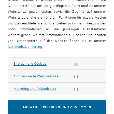
Therese Schwarzböck: "Bestimmung der fossilen
Drittanbietern ein, um die grundlegende Funktionalität unserer
Kohlendioxidemissionen aus Österreichischen
Website zu gewährleisten sowie die Zugriffe auf unserer
Müllverbrennungsanlagen" (Institut für Wassergüte,
Website zu analysieren und um Funktionen für soziale Medien
Ressourcenmanagement und Abfallwirtschaft)
und zielgerichtete Werbung anbieten zu können. Hierzu ist es
Christian Brandstätter: "In-depth analysis of degradation
nötig Informationen an die jeweiligen Dienstanbieter
processes in old MSW landfills under different oxygen and water
weiterzugeben. Weitere Informationen zu Cookies und Inhalten
regimes" (Institut für Wassergüte, Ressourcenmanagement und
von Drittanbietern auf der Website finden Sie in unserer
Abfallwirtschaft)
Datenschutzerklärung
.
Marlies Gamsjäger: "Ressourcenpotential städtischer
Verkehrsinfrastruktur am Beispiel der Wiener U-Bahn" (Institut für
Wassergüte, Ressourcenmanagement und Abfallwirtschaft)
Erforderliche Cookies zulassen
Erforderliche Cookies
Isabel Mank: "Energy blackouts and water outages: A risk
management approach towards raising awareness and assuming
Statistik Cookies zulassen
Anonymisierte Webstatistiken
responsibility" (<link http: cec.tuwien.ac.at news_events
news_details article _blank>Continuing Education Center TU Wien)
Marketing Cookies zulassen
Marketing und Drittanbieter
"Wissenschaftliche Erkenntnisse sind für die politische Realität in
Wien von enormer Bedeutung. Nicht zuletzt hat dies mit dem
allgemein hohen Stellenwert des Umweltschutzes in der Politik und
AUSWAHL SPEICHERN UND ZUSTIMMEN
der Bedeutung von Wien als Universitätsstadt zu tun", resümierte