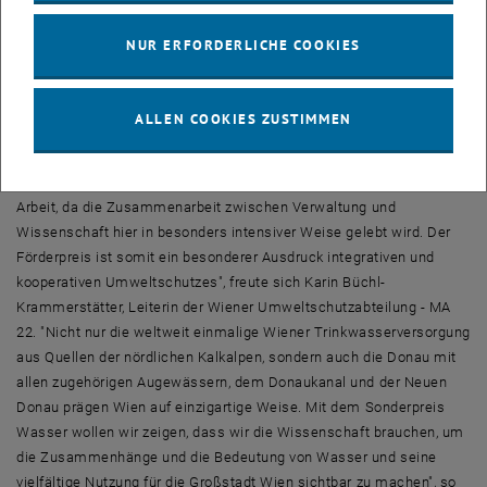
Gemeinderat Erich Valentin. Wolfgang Khutter, stellvertretender
Leiter der Wiener Umweltschutzabteilung – MA 22, Wolfgang
NUR ERFORDERLICHE COOKIES
Zerobin, Betriebsvorstand der MA 31 – Wiener Wasser, Gemeinderat
Erich Valentin, Vorsitzender des Umweltausschusses, sowie Josef
Gößl, Vizerektor der Universität für Bodenkultur überreichten bei der
ALLEN COOKIES ZUSTIMMEN
Festveranstaltung die Urkunden und Preisgelder von jeweils 650,-
Euro. "Der wissenschaftliche Förderpreis, den es bereits seit 18
Jahren gibt, leistet einen wichtigen Beitrag zu unserer täglichen
Arbeit, da die Zusammenarbeit zwischen Verwaltung und
Wissenschaft hier in besonders intensiver Weise gelebt wird. Der
Förderpreis ist somit ein besonderer Ausdruck integrativen und
kooperativen Umweltschutzes", freute sich Karin Büchl-
Krammerstätter, Leiterin der Wiener Umweltschutzabteilung - MA
22. "Nicht nur die weltweit einmalige Wiener Trinkwasserversorgung
aus Quellen der nördlichen Kalkalpen, sondern auch die Donau mit
allen zugehörigen Augewässern, dem Donaukanal und der Neuen
Donau prägen Wien auf einzigartige Weise. Mit dem Sonderpreis
Wasser wollen wir zeigen, dass wir die Wissenschaft brauchen, um
die Zusammenhänge und die Bedeutung von Wasser und seine
vielfältige Nutzung für die Großstadt Wien sichtbar zu machen", so