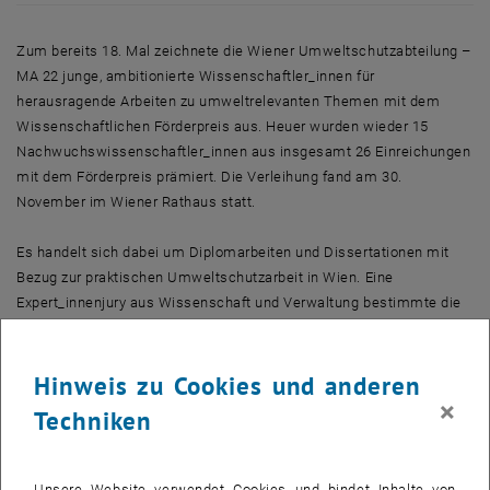
Zum bereits 18. Mal zeichnete die Wiener Umweltschutzabteilung –
MA 22 junge, ambitionierte Wissenschaftler_innen für
herausragende Arbeiten zu umweltrelevanten Themen mit dem
Wissenschaftlichen Förderpreis aus. Heuer wurden wieder 15
Nachwuchswissenschaftler_innen aus insgesamt 26 Einreichungen
mit dem Förderpreis prämiert. Die Verleihung fand am 30.
November im Wiener Rathaus statt.
Es handelt sich dabei um Diplomarbeiten und Dissertationen mit
Bezug zur praktischen Umweltschutzarbeit in Wien. Eine
Expert_innenjury aus Wissenschaft und Verwaltung bestimmte die
heurigen Siegerarbeiten, deren Themenvielfalt vom Naturschutz
über die Abfallwirtschaft bis zum nachhaltigen Städtebau reichten.
Hinweis zu Cookies und anderen
TU-Preisträger_innen
×
Techniken
Fritz Kleemann: "Hochbauten als Wertstoffquelle" (Institut für
Wassergüte, Ressourcenmanagement und Abfallwirtschaft)
Unsere Website verwendet Cookies und bindet Inhalte von