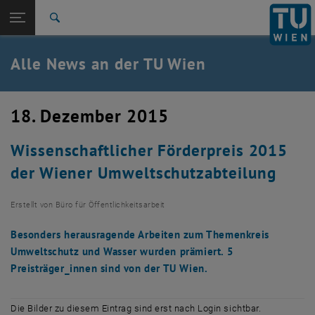
Studium
Seitennavigation öffnen
TU Login
Forschung
Suche
International
Quicklinks
Alle News an der TU Wien
Quicklinks-Menü umschalten
Karriere
Zur 1. Menü Ebene
Alle News
18. Dezember 2015
Zurück zur letzten Ebene:
TU Wien Startseite
Zurück: Subseiten von TU Wien Startseite auflisten
Wissenschaftlicher Förderpreis 2015
Übersicht
der Wiener Umweltschutzabteilung
Erstellt von
Büro für Öffentlichkeitsarbeit
Besonders herausragende Arbeiten zum Themenkreis
Umweltschutz und Wasser wurden prämiert. 5
Preisträger_innen sind von der TU Wien.
Die Bilder zu diesem Eintrag sind erst nach Login sichtbar.