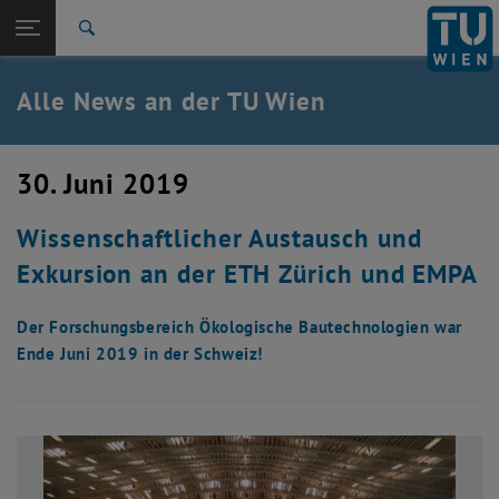
Studium
Seitennavigation öffnen
TU Login
Forschung
Suche
International
Quicklinks
Alle News an der TU Wien
Quicklinks-Menü umschalten
Karriere
Zur 1. Menü Ebene
Alle News
30. Juni 2019
Zurück zur letzten Ebene:
TU Wien Startseite
Zurück: Subseiten von TU Wien Startseite auflisten
Wissenschaftlicher Austausch und
Übersicht
Exkursion an der ETH Zürich und EMPA
Der Forschungsbereich Ökologische Bautechnologien war
Ende Juni 2019 in der Schweiz!