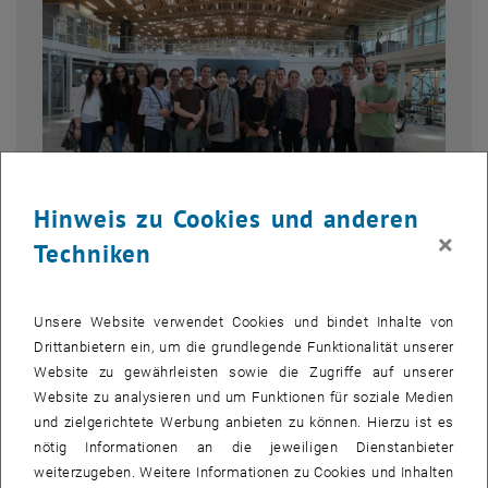
Hinweis zu Cookies und anderen
×
Techniken
Bild v
Im Rahmen unserer diesjährigen Exkursion haben wir ökologische
Unsere Website verwendet Cookies und bindet Inhalte von
Bauweisen Zürichs unter die Lupe genommen. Der Schwerpunkt der
Drittanbietern ein, um die grundlegende Funktionalität unserer
Reise lag dabei auf dem Besuch einer der renommiertesten
Website zu gewährleisten sowie die Zugriffe auf unserer
Technischen Universität Europas, der ETH Zürich. Professor für
Website zu analysieren und um Funktionen für soziale Medien
, öffnet ein
Nachhaltiges Bauen an der ETH,
Prof. Dr. Guillaume Habert
vom
und zielgerichtete Werbung anbieten zu können. Hierzu ist es
Institut für Bau- und Infrastrukturmanagement, führte uns durch die
nötig Informationen an die jeweiligen Dienstanbieter
Universität und informierte uns umfassend über ihre innovativen
weiterzugeben. Weitere Informationen zu Cookies und Inhalten
Nachhaltigkeitsinitiativen. Wir bedanken uns auf diesem Weg bei