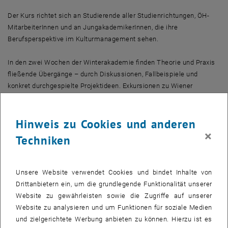
Der Kurs richtet sich an Studierende aller Studienrichtungen, ÖH-
MitarbeiterInnen und an JungakademikerInnen, die ihre
Berufsperspektive im Kulturmanagement sehen.
In den zwei Wochen der Winterakademie finden Theorie und Praxis
fließende Übergänge – durch Diskussionen, Fallbeispiele und
konkret durchgespielte Projektideen. Exkursionen zu Wiener
Kulturinstitutionen und Gespräche mit ExpertInnen runden das
Angebot ab.
Hinweis zu Cookies und anderen
Anhand des umfassenden Programms werden die TeilnehmerInnen
×
Techniken
für die Jobsuche fit gemacht und ihnen die Grundlagen des
Kulturmanagements näher gebracht.
Unsere Website verwendet Cookies und bindet Inhalte von
TERMINE
Drittanbietern ein, um die grundlegende Funktionalität unserer
04. - 08. Februar 2008 »Modern Times«, Berufsziel Kultur:
Website zu gewährleisten sowie die Zugriffe auf unserer
Strategien für den Einstieg
Website zu analysieren und um Funktionen für soziale Medien
18. - 22. Februar 2008 »Jungle Fever«, Projektorganisation und
und zielgerichtete Werbung anbieten zu können. Hierzu ist es
Finanzierung