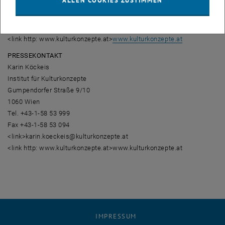
ALLEN COOKIES ZUSTIMMEN
Institut für Kulturkonzepte
T 01-58 53 999
<link>office@kulturkonzepte.at
<link http: www.kulturkonzepte.at>
www.kulturkonzepte.at
PRESSEKONTAKT
Karin Köckeis
Institut für Kulturkonzepte
Gumpendorfer Straße 9/10
1060 Wien
Tel. +43-1-58 53 999
Fax +43-1-58 53 094
<link>karin.koeckeis@kulturkonzepte.at
<link http: www.kulturkonzepte.at>www.kulturkonzepte.at
IMPRESSUM