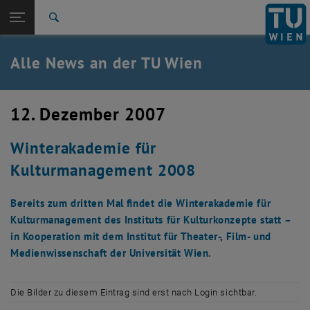
Studium
Seitennavigation öffnen
TU Login
Forschung
Suche
International
Quicklinks
Alle News an der TU Wien
Quicklinks-Menü umschalten
Karriere
Zur 1. Menü Ebene
Alle News
12. Dezember 2007
Zurück zur letzten Ebene:
TU Wien Startseite
Zurück: Subseiten von TU Wien Startseite auflisten
Winterakademie für
Übersicht
Kulturmanagement 2008
Bereits zum dritten Mal findet die Winterakademie für
Kulturmanagement des Instituts für Kulturkonzepte statt –
in Kooperation mit dem Institut für Theater-, Film- und
Medienwissenschaft der Universität Wien.
Die Bilder zu diesem Eintrag sind erst nach Login sichtbar.