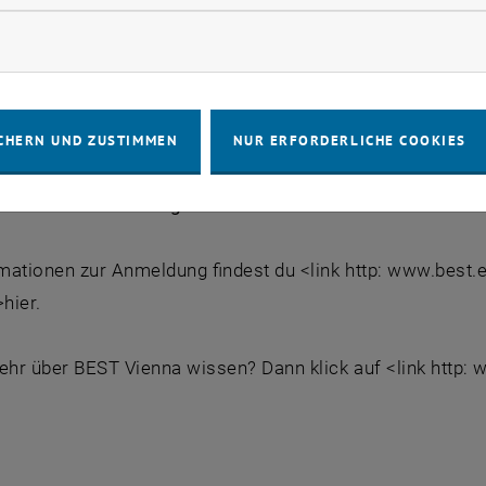
sche Teil der Kurse wird von ProfessorInnen und Assiste
rketing Cookies zulassen
 aus der Wirtschaft vorgetragen.
g und das Entdecken der örtlichen Kultur runden jedes K
die Reisekosten für dich an!
CHERN UND ZUSTIMMEN
NUR ERFORDERLICHE COOKIES
tte Liste der aktuellen Kurse findest du <link http: www.
>hier. Die
Bewerbungsfrist endet am 22. Oktober 2008 
mationen zur Anmeldung findest du <link http: www.best.
>hier.
ehr über BEST Vienna wissen? Dann klick auf <link http: