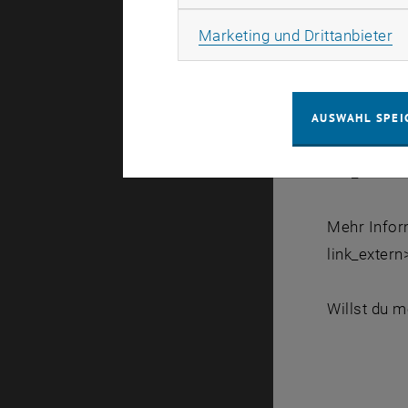
Der akademi
Ma
Marketing und Drittanbieter
ExpertInnen
Sightseein
Kursen nur 
AUSWAHL SPEI
Eine komple
link_extern
Mehr Infor
link_extern
Willst du m