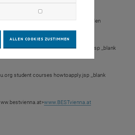
ntInnen der jeweiligen Universität und
ursprogramm ab. Außerdem fallen bei vielen
ALLEN COOKIES ZUSTIMMEN
best.eu.org student courses courseslist.jsp _blank
um 23:00
.
eu.org student courses howtoapply.jsp _blank
 www.bestvienna.at>
www.BESTvienna.at