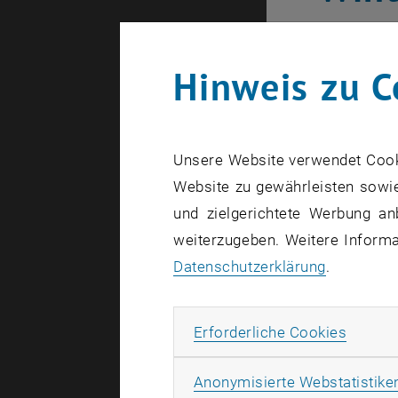
Euro
Hinweis zu C
Erstellt von
Be
Im komm
Unsere Website verwendet Cookie
die Mög
Website zu gewährleisten sowie
Univers
und zielgerichtete Werbung an
weiterzugeben. Weitere Informat
Datenschutzerklärung
.
Die Bilder 
Erforde
Erforderliche Cookies
Angeboten 
Anonymisierte Webstatistike