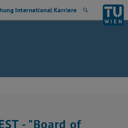
chung
International
Karriere
Suche
ST - "Board of