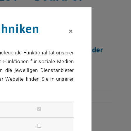
nology"
chniken
×
dierenden der TU Wien wieder
ndlegende Funktionalität unserer
eiwöchigen Kursen an
m Funktionen für soziale Medien
ropas.
 die jeweiligen Dienstanbieter
er Website finden Sie in unserer
rtschaft sowie "Leisure events".