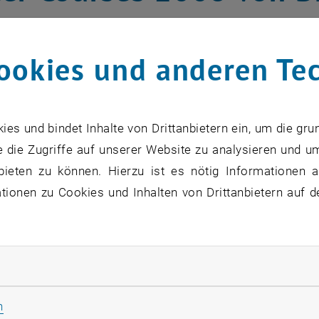
pean Students of Tech
ookies und anderen Te
rnhard Elwischger
enden Winter bietet BEST Vienna Stu
s und bindet Inhalte von Drittanbietern ein, um die gru
lichkeit zur Teilnahme an ein- bis zw
 die Zugriffe auf unserer Website zu analysieren und u
itäten in den attraktivsten Städten Eu
bieten zu können. Hierzu ist es nötig Informationen an
ionen zu Cookies und Inhalten von Drittanbietern auf d
zu diesem Eintrag sind erst nach Login sichtbar.
rliche Cookies zulassen
werden akademische Kurse zu Themen aus Technik und Wi
Statistik Cookies zulassen
n