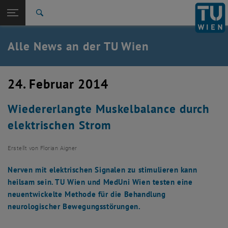
Studium
Seitennavigation öffnen
TU Login
Forschung
Suche
International
Quicklinks
Alle News an der TU Wien
Quicklinks-Menü umschalten
Karriere
Zur 1. Menü Ebene
Alle News
24. Februar 2014
Zurück zur letzten Ebene:
TU Wien Startseite
Zurück: Subseiten von TU Wien Startseite auflisten
Wiedererlangte Muskelbalance durch
Übersicht
elektrischen Strom
Erstellt von
Florian Aigner
Nerven mit elektrischen Signalen zu stimulieren kann
heilsam sein. TU Wien und MedUni Wien testen eine
neuentwickelte Methode für die Behandlung
neurologischer Bewegungsstörungen.