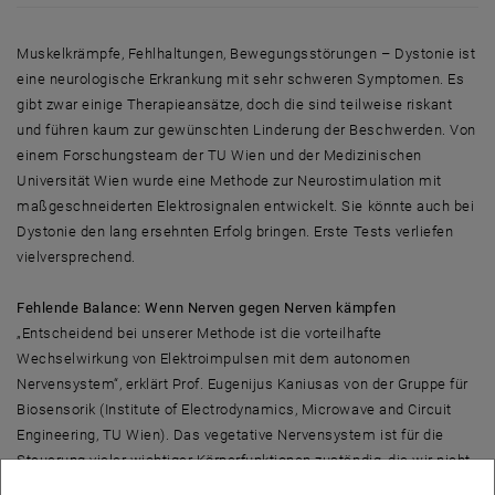
Muskelkrämpfe, Fehlhaltungen, Bewegungsstörungen – Dystonie ist
eine neurologische Erkrankung mit sehr schweren Symptomen. Es
gibt zwar einige Therapieansätze, doch die sind teilweise riskant
und führen kaum zur gewünschten Linderung der Beschwerden. Von
einem Forschungsteam der TU Wien und der Medizinischen
Universität Wien wurde eine Methode zur Neurostimulation mit
maßgeschneiderten Elektrosignalen entwickelt. Sie könnte auch bei
Dystonie den lang ersehnten Erfolg bringen. Erste Tests verliefen
vielversprechend.
Fehlende Balance: Wenn Nerven gegen Nerven kämpfen
„Entscheidend bei unserer Methode ist die vorteilhafte
Wechselwirkung von Elektroimpulsen mit dem autonomen
Nervensystem“, erklärt Prof. Eugenijus Kaniusas von der Gruppe für
Biosensorik (Institute of Electrodynamics, Microwave and Circuit
Engineering, TU Wien). Das vegetative Nervensystem ist für die
Steuerung vieler wichtiger Körperfunktionen zuständig, die wir nicht
willentlich beeinflussen können, etwa für jene der inneren Organe.