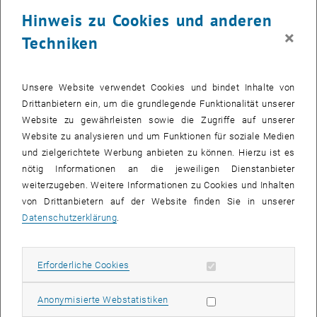
Hinweis zu Cookies und anderen
Aktivierende und beruhigende Reize im vegetativen Nervensystem
×
Techniken
müssen in Balance sein. Ist diese Balance gestört, kann es nützlich
sein, mit elektrischen Signalen einzugreifen: So gibt es etwa am Ohr
Punkte, an denen man mit Elektroden den Vagusnerv stimulieren
Unsere Website verwendet Cookies und bindet Inhalte von
kann, einen wichtigen Nerv des vegetativen Nervensystems. Studien
Drittanbietern ein, um die grundlegende Funktionalität unserer
haben gezeigt, dass sich mit einer solchen Elektrostimulation
Website zu gewährleisten sowie die Zugriffe auf unserer
sowohl akute als auch chronische Schmerzen lindern lassen, auch
Website zu analysieren und um Funktionen für soziale Medien
Wirkungen auf das Herz-Kreislauf-System wie zum Beispiel eine
und zielgerichtete Werbung anbieten zu können. Hierzu ist es
gesteigerte Durchblutung in den Extremitäten konnte mittels
nötig Informationen an die jeweiligen Dienstanbieter
Vagusnerv-Stimulation bereits erreicht werden.
weiterzugeben. Weitere Informationen zu Cookies und Inhalten
von Drittanbietern auf der Website finden Sie in unserer
Erfunden wurde die Vagusnerv-Stimulation am Ohr von Dr. Jozsef
Datenschutzerklärung
.
Constantin Széles von der Medizinischen Universität Wien. Das
Forschungsteam um Eugenijus Kaniusas und Stefan Kampusch an
der TU Wien arbeitet an der elektronischen Optimierung der
Erforderliche Cookies zulassen
Erforderliche Cookies
Methode: Unterschiedliche Krankheitssymptome sprechen auf
unterschiedliche elektrische Stimulations-Muster unterschiedlich
Statistik Cookies zulassen
Anonymisierte Webstatistiken
gut an. Es ist also wichtig, die Reaktion des Körpers genau zu