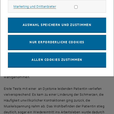
messen und die wirkungsvollsten dieser Stimulations-Muster zu
Marketing Cookies zulassen
Marketing und Drittanbieter
ermitteln. Durch die erfassten physiologischen Daten ist es
möglich, individuell für jede Person die passenden
Stimulationsabfolgen zu finden.
AUSWAHL SPEICHERN UND ZUSTIMMEN
Erstmaliger Testeinsatz bei Dystonie
Nun wurde die elektrische Vagusnerv-Stimulation erstmals zur
Behandlung von Dystonie eingesetzt: Nadelelektroden koppeln im
NUR ERFORDERLICHE COOKIES
Ohr an den Vagusnerv, sie sind mit einem kleinen Stimulationsgerät
verbunden, das am Hals getragen wird. Über drei bis vier Tage, in
einem Wochenrhythmus wiederholt, gibt das Gerät mit
ALLEN COOKIES ZUSTIMMEN
festgelegtem Rhythmus elektrische Pulse an die Nervenenden ab.
Die Stimulation wird als deutliches aber angenehmes Kribbeln
wahrgenommen.
Erste Tests mit einer an Dystonie leidenden Patientin verliefen
vielversprechend: Es kam zu einer Linderung der Schmerzen, die
Häufigkeit unwillkürlicher Kontraktionen ging zurück, die
Muskelspannung nahm ab. Das Wohlbefinden der Patientin stieg
deutlich, sogar ein Wiedereintritt ins Arbeitsleben wurde dadurch