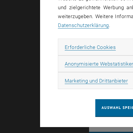
und zielgerichtete Werbung an
weiterzugeben. Weitere Informat
Krimine
Datenschutzerklärung
.
Behörd
TU Wien
Erforde
Erforderliche Cookies
ermitte
Anonymisierte Webstatistike
Institutsle
Ma
Marketing und Drittanbieter
in einem g
wie man mi
AUSWAHL SPEI