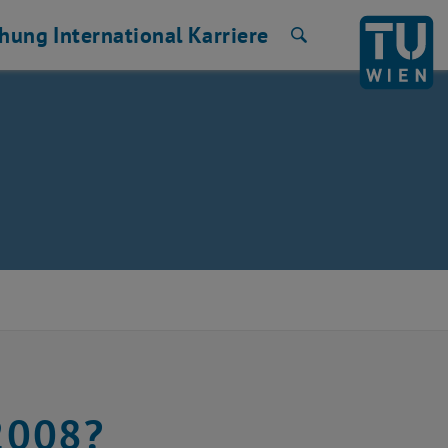
chung
International
Karriere
Suche
2008?