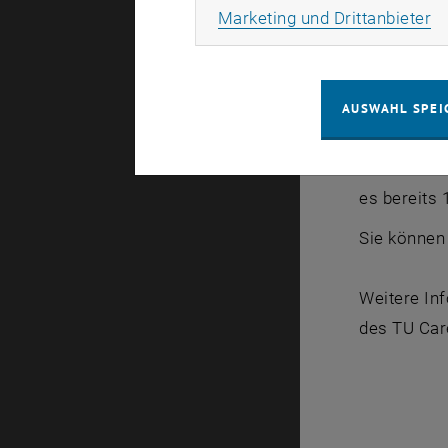
Ma
Marketing und Drittanbieter
Wer für Ös
entschiede
November v
AUSWAHL SPEI
2007 waren
es bereits
Sie können 
Weitere Inf
des TU Car