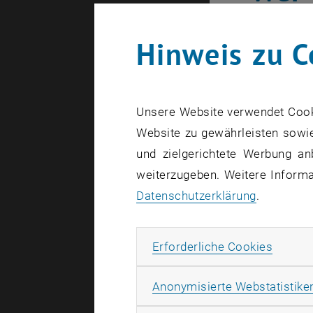
Erstellt von
Ni
Hinweis zu C
Bei der
Bildung
Unsere Website verwendet Cookie
interna
Website zu gewährleisten sowie
Anmeldu
und zielgerichtete Werbung an
weiterzugeben. Weitere Informat
Datenschutzerklärung
.
Die Bilder 
Erforde
Erforderliche Cookies
In Österre
verschiede
Anonymisierte Webstatistike
hinaus gib