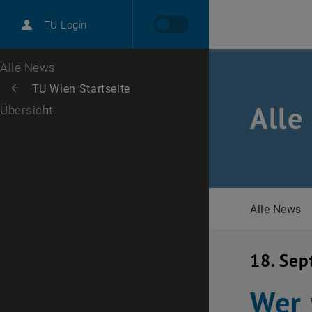
International
TU Login
Karriere
Zur 1. Menü Ebene
Alle News
Zurück zur letzten Ebene:
TU Wien Startseite
Zurück: Subseiten von TU Wien Startseite auflisten
Alle
Übersicht
Alle News
18. Se
Wer 