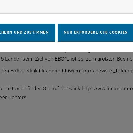
rketing Cookies zulassen
terreich bei diesem internationalen Wettbewerb antritt, 
n. Die SiegerInnen werden danach in einem Business-En
orbereitet.
CHERN UND ZUSTIMMEN
NUR ERFORDERLICHE COOKIES
 bei der ersten EBC*L Champions League zwei Länder vertr
 15 Länder sein. Ziel von EBC*L ist es, zum größten Bu
den Folder <link fileadmin t tuwien fotos news cl_folder
ormationen finden Sie auf der <link http: www.tucareer.c
eer Centers.