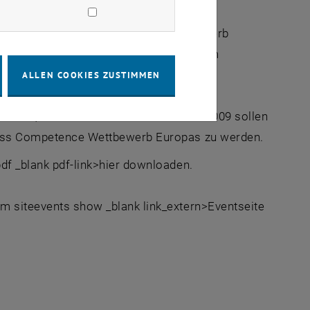
wird im Oktober in einem Landeswettbewerb
glish-Camp auf die Champions League im
ALLEN COOKIES ZUSTIMMEN
eten, heuer sind es bereits acht. Ab 2009 sollen
siness Competence Wettbewerb Europas zu werden.
.pdf _blank pdf-link>hier downloaden.
om siteevents show _blank link_extern>Eventseite