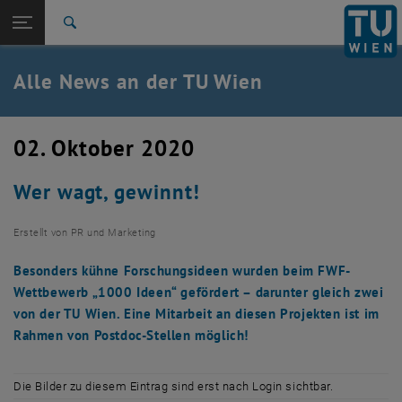
Studium
Seitennavigation öffnen
TU Login
Forschung
Suche
International
Quicklinks
Alle News an der TU Wien
Quicklinks-Menü umschalten
Karriere
Zur 1. Menü Ebene
Alle News
02. Oktober 2020
Zurück zur letzten Ebene:
TU Wien Startseite
Zurück: Subseiten von TU Wien Startseite auflisten
Wer wagt, gewinnt!
Übersicht
Erstellt von
PR und Marketing
Besonders kühne Forschungsideen wurden beim FWF-
Wettbewerb „1000 Ideen“ gefördert – darunter gleich zwei
von der TU Wien. Eine Mitarbeit an diesen Projekten ist im
Rahmen von Postdoc-Stellen möglich!
Die Bilder zu diesem Eintrag sind erst nach Login sichtbar.