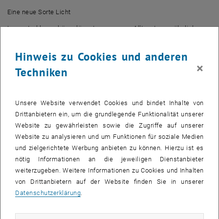
Eine neue Sorte Licht
Laserstrahlen gehören längst zu unserem Alltag. In gewöhnlichen
Festkörperlasern, wie wir sie etwa von Laserpointern kennen, wird
die Lichtwelle zwischen zwei Spiegeln hin und her geschickt. Dabei
Hinweis zu Cookies und anderen
gerät das Licht immer wieder in Kontakt mit den Atomen, die sich
×
Techniken
zwischen den Spiegeln befinden. Diese Atome senden weitere
Photonen aus, die genau den Photonen entsprechen, die sich bereits
im Laser befinden – so wird der Laserstrahl immer stärker. Die
Unsere Website verwendet Cookies und bindet Inhalte von
Atome im Laser wechselwirken nicht direkt miteinander, aber durch
Drittanbietern ein, um die grundlegende Funktionalität unserer
ihre Wechselwirkung mit dem Laserlicht benehmen sie sich alle
Website zu gewährleisten sowie die Zugriffe auf unserer
exakt gleich und verstärken das Licht auf exakt identische Weise.
Website zu analysieren und um Funktionen für soziale Medien
„Wenn sich der Abstand zwischen den beiden Spiegeln allerdings
und zielgerichtete Werbung anbieten zu können. Hierzu ist es
verändert, reagiert das Laserlicht darauf extrem empfindlich“, erklärt
nötig Informationen an die jeweiligen Dienstanbieter
David Szaller. „Besser ist es, wenn nicht die Geometrie der Spiegel
weiterzugeben. Weitere Informationen zu Cookies und Inhalten
über das Laserlicht entscheidet, sondern ein kollektiver
von Drittanbietern auf der Website finden Sie in unserer
Quantenzustand des Materials. Das war bisher aber nur unter
Datenschutzerklärung
.
extrem großen Aufwand möglich, ganz nahe am absoluten
Temperaturnullpunkt.“