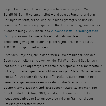
Es gibt Forschung, die auf einigermaßen vorhersagbare Weise
Schritt für Schritt voranschreitet – und es gibt Forschung, die in
Sprüngen verläuft, bei der originelle Ideen gefragt sind und ein
gewisses Risiko eingegangen wird. Beides ist wichtig, doch bei der
Ausschreibung „1000 Ideen“ des
Wissenschafts-Förderungsfonds
, öffnet eine externe URL in einem neuen Fenster
FWF
ging es um die zweite Sorte: Erstmals wurde explizit nach
besonders gewagten Forschungsideen gesucht, die mit bis zu
150.000 Euro gefördert wurden.
Unter den Projekten, die in der ersten Ausschreibungsrunde den
Zuschlag erhielten, sind zwei von der TU Wien: David Szaller vom
Institut für Festkörperphysik möchte einen speziellen Quanteneffekt
nutzen, um neuartiges Laserlicht zu erzeugen. Stefan Scheiner vom
Institut für Mechanik der Werkstoffe und Strukturen möchte eine
neue Herangehensweise entwickeln um das Wachstum von
Bäumen vorherzusagen und Holz besser nutzbar zu machen. Die
Projekte starten Anfang 2021, bereits jetzt kann man sich für
neuausgeschriebene Stellen bewerben, die im Rahmen dieser
Projekte geschaffen wurden.