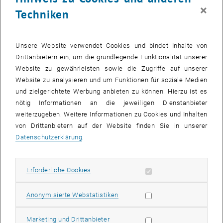
×
Techniken
Unsere Website verwendet Cookies und bindet Inhalte von
Drittanbietern ein, um die grundlegende Funktionalität unserer
Website zu gewährleisten sowie die Zugriffe auf unserer
Website zu analysieren und um Funktionen für soziale Medien
Bild v
und zielgerichtete Werbung anbieten zu können. Hierzu ist es
nötig Informationen an die jeweiligen Dienstanbieter
Ausgezeichnete Studienleistungen beeindrucken nicht nur auf dem
weiterzugeben. Weitere Informationen zu Cookies und Inhalten
, öffnet eine externe URL in einem neuen Fenster
Zertifikat. Die
ARA AG
vergibt den ARA Best Study Award an jene
von Drittanbietern auf der Website finden Sie in unserer
ETIA Studierenden mit der besten akademischen Leistung während
Datenschutzerklärung
.
der zwei Studienjahre.
Eine von ihnen ist Christina Kauer, Absolventin des postgradualen
Programms MSc Environmental Technology & International Affairs
Erforderliche Cookies zulassen
Erforderliche Cookies
(ETIA) und Gewinnerin des ARA Best Study Award 2018:
„Der ARA Best Study Award war während des gesamten Programms
Statistik Cookies zulassen
Anonymisierte Webstatistiken
eine Quelle der Motivation. Er war eine große Belohnung für alle
Anstrengung während meines Studiums. Ich bin sehr dankbar für
Marketing Cookies zulassen
Marketing und Drittanbieter
die finanzielle Erleichterung, die mir durch den Award beim Start ins