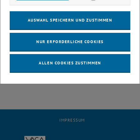
Berufsleben zuteil wurde.“
Karriereschritte seit dem Abschluss
AUSWAHL SPEICHERN UND ZUSTIMMEN
„Gegenwärtig arbeite ich in der Finanzabteilung einer im sozialen
Bereich in Osteuropa tätigen NGO. Durch die Arbeit in einem
NUR ERFORDERLICHE COOKIES
internationalen Umfeld kann ich die Kenntnisse und Fähigkeiten, die
ich im Rahmen des ETIA-Programms erworben habe, täglich
anwenden. Auch wenn es nicht offensichtlich ist, spielt der
ALLEN COOKIES ZUSTIMMEN
Klimawandel in diesem Sektor eine wichtige Rolle, und ich halte es
für sehr interessant und wichtig, ökologische und soziale
Nachhaltigkeit miteinander zu verbinden.“
IMPRESSUM