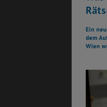
Räts
Ein neu
dem Auf
Wien wu