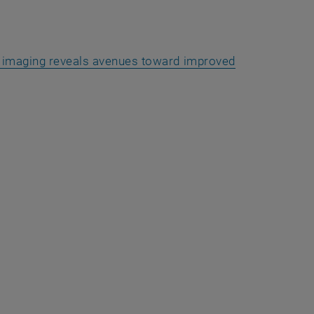
al imaging reveals avenues toward improved
, öffnet eine externe URL in einem neuen Fenster