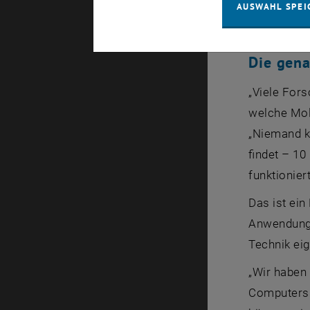
AUSWAHL SPEI
ganz genau,
Die gena
„Viele For
welche Mol
„Niemand ko
findet – 10
funktionier
Das ist ei
Anwendunge
Technik eig
„Wir haben
Computersim