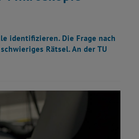
e identifizieren. Die Frage nach
schwieriges Rätsel. An der TU