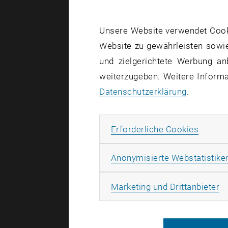
Rasterkr
Unsere Website verwendet Cookie
Website zu gewährleisten sowie
Die Mikrosk
und zielgerichtete Werbung an
Rasterkraf
weiterzugeben. Weitere Informat
Um große M
Datenschutzerklärung
.
Unterschied
unterschied
Fingerabdr
Erforde
Erforderliche Cookies
„Allerdings
Anonymisierte Webstatistike
für Chemis
Rasterkraft
Ma
Marketing und Drittanbieter
an einer be
Stelle zu e
Rasterkraf