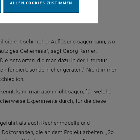
ALLEN COOKIES ZUSTIMMEN
il sie mit sehr hoher Auflösung sagen kann, wo
hmutziges Geheimnis“, sagt Georg Ramer.
Die Antworten, die man dazu in der Literatur
ch fundiert, sondern eher geraten.“ Nicht immer
schiedlich.
kennt, kann man auch nicht sagen, für welche
herweise Experimente durch, für die diese
geführt als auch Rechenmodelle und
 Doktoranden, die an dem Projekt arbeiten. „So