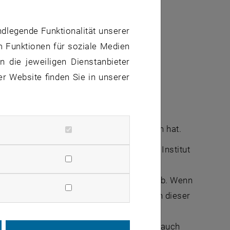
ndlegende Funktionalität unserer
m Funktionen für soziale Medien
der TU Wien beforscht. Sie verbindet
 die jeweiligen Dienstanbieter
arot-Spektroskopie (IR).
er Website finden Sie in unserer
man Infrarotstrahlung verwenden:
Wellenlängen. Durch Messung bei vielen
s Infrarotspektrum – so etwas wie der
nen, mit welchem Molekül man es zu tun hat.
 befindet“, sagt Prof. Georg Ramer vom Institut
er diese Infrarot-Methode mit einem
der Probe mit einer sehr feinen Spitze ab. Wenn
ahlung aufnimmt, dann führt das genau an dieser
n aus, und das lässt sich mit dem
lches Molekül es sich handelt, sondern auch