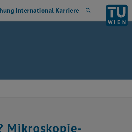
chung
International
Karriere
Suche
? Mikroskopie-