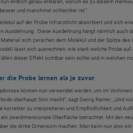
 nun endlich genau erklären, warum es zu diesem merkwü
esser und manchmal schlechter ist.“
lekül auf der Probe Infrarotlicht absorbiert und sich er
 Ausdehnung. Diese Ausdehnung hängt nämlich auch davo
l Material sich zwischen dem Molekül und der Spitze des 
dell lässt sich ausrechnen, wie stark welche Probe auf 
ällen dieser Effekt sichtbar sein sollte und in welchen nic
r die Probe lernen als je zuvor
gebnisse können nun verwendet werden, um im Vorhinein 
hode überhaupt Sinn macht“, sagt Georg Ramer. „Und nich
 korrekter zu interpretieren und Empfindlichkeit und Auf
 als zweidimensionale Oberfläche betrachtet. Mit den ne
ber die dritte Dimension machen: Man kann nun also ein 