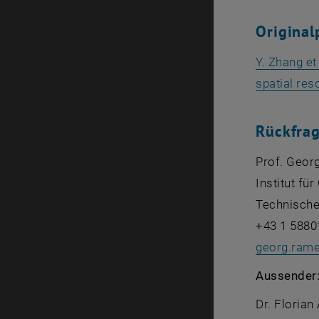
Original
Y. Zhang et
spatial res
Rückfra
Prof. Geor
Institut fü
Technische
+43 1 5880
georg.rame
Aussender
Dr. Florian