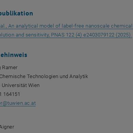
publikation
 al., An analytical model of label-free nanoscale chemic
olution and sensitivity, PNAS 122 (4) e2403079122 (2025).
gehinweis
g Ramer
r Chemische Technologien und Analytik
 Universität Wien
1 164151
r
@
tuwien.ac.at
:
 Aigner