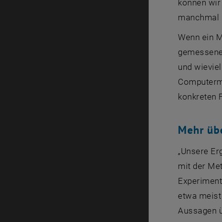
können wir
manchmal b
Wenn ein Mo
gemessenen
und wievie
Computermo
konkreten F
Mehr übe
„Unsere Er
mit der Met
Experimente
etwa meist
Aussagen ü