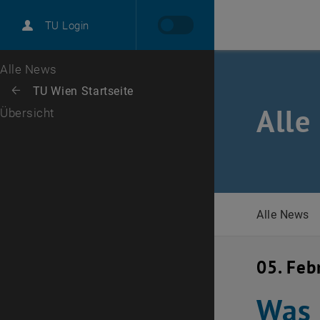
International
TU Login
Karriere
Zur 1. Menü Ebene
Alle News
Zurück zur letzten Ebene:
TU Wien Startseite
Zurück: Subseiten von TU Wien Startseite auflisten
Alle
Übersicht
Alle News
05. Feb
Was 