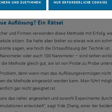
CHERN UND ZUSTIMMEN
NUR ERFORDERLICHE COOKIES
 wo es sitzt.
ue Auflösung? Ein Rätsel
scher und Firmen verwenden diese Methode mit Erfolg, we
eküle sitzen. Sie hatte aber bisher so etwas wie ein sc
nnte sagen, wie hoch die Ortsauflösung der Technik ist. 
 Nanometer oder auch 100 Nanometer – sind selten wirkli
t die Methode gleich gut, sie ist von Probe zu Probe unter
n Problem, denn wenn man das Auflösungsvermögen nicht 
n die Methode eingesetzt werden kann. Man führt möglic
entlich gar nicht geeignet ist.
 uns das näher angesehen und sowohl Experimente durch
ulationen entwickelt“, sagt Yide Zhang, einer der beiden