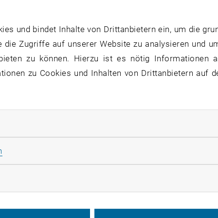
aftmikroskope und Infrarotstrahlung
s und bindet Inhalte von Drittanbietern ein, um die gru
 die Zugriffe auf unserer Website zu analysieren und u
opie-Technik AFM-IR wird bereits seit einigen Jahren an 
bieten zu können. Hierzu ist es nötig Informationen an
tmikroskopie (
atomic force microscopy – AFM
) mit Infr
ionen zu Cookies und Inhalten von Drittanbietern auf d
oleküle wie beispielsweise Proteine aufzuspüren, kann 
liche Moleküle reagieren auf unterschiedliche Infrarot-
lichen Infrarot-Wellenlängen ergibt sich ein sogenannte
uck eines Moleküls. An diesem Spektrum lässt sich erken
rliche Cookies zulassen
 weiß man dann noch nicht, wo sich dieses Molekül genau
Statistik Cookies zulassen
n
che Technologien und Analytik der TU Wien. Man kann ab
mikroskop kombinieren. Dabei tastet man die Oberfläche 
rketing Cookies zulassen
stimmten Stelle ein Molekül sitzt, das gerade Infrarotstr
iner lokalen Erwärmung. Die Probe dehnt sich ein bissche
tmikroskop messen. Man weiß dann also nicht nur, um we