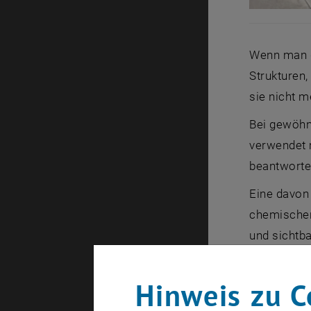
Wenn man di
Strukturen
sie nicht 
Bei gewöhn
verwendet m
beantworten
Eine davon 
chemischen 
und sichtba
Auflösungs
der TU Wie
Hinweis zu C
berechnen.