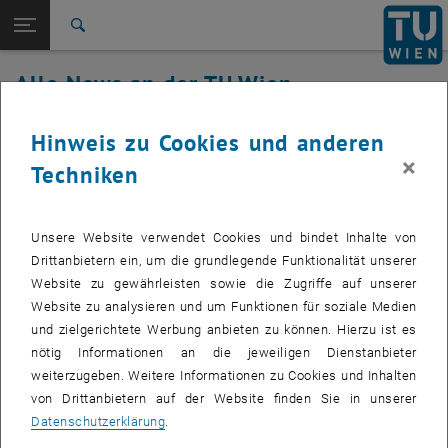
Studium
Seitennavigation öffnen
EN
TU Login
Forschung
Suche
International
Alle News an der TU Wien
Quicklinks
Quicklinks-Menü umschalten
Karriere
19. Juli 2022
Hinweis zu Cookies und anderen
Zur 1. Menü Ebene
Alle News
×
Techniken
Zurück zur letzten Ebene:
TU Wien Startseite
Zurück: Subseiten von TU Wien Startseite auflisten
Wartungsarbeiten
Übersicht
Webauthentifizierung
Unsere Website verwendet Cookies und bindet Inhalte von
Drittanbietern ein, um die grundlegende Funktionalität unserer
Website zu gewährleisten sowie die Zugriffe auf unserer
Am 19.07.2022 finden zwischen 09:00 und 11:00 Wartungsarbeiten
Website zu analysieren und um Funktionen für soziale Medien
auf den Servern für die zentrale Webauthentifizierung statt. Die
und zielgerichtete Werbung anbieten zu können. Hierzu ist es
Authentifizierung selbst wird durchgehend verfügbar sein, es wird
nötig Informationen an die jeweiligen Dienstanbieter
aber für einen kurzen Zeitraum keine Passwortänderung möglich
weiterzugeben. Weitere Informationen zu Cookies und Inhalten
sein. Sollte es dennoch zu einer kurzen Serviceunterbrechung
von Drittanbietern auf der Website finden Sie in unserer
kommen, bitten wir diese zu entschuldigen.
Datenschutzerklärung
.