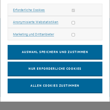
Erforderliche Cookies zulassen
Erforderliche Cookies
Statistik Cookies zulassen
Anonymisierte Webstatistiken
IMPRESSUM
Marketing Cookies zulassen
Marketing und Drittanbieter
BARRIEREFREIHEITSERKLÄRUNG
AUSWAHL SPEICHERN UND ZUSTIMMEN
DATENSCHUTZERKLÄRUNG (PDF)
NUR ERFORDERLICHE COOKIES
COOKIEEINSTELLUNGEN
ALLEN COOKIES ZUSTIMMEN
© TU Wien
# 116210