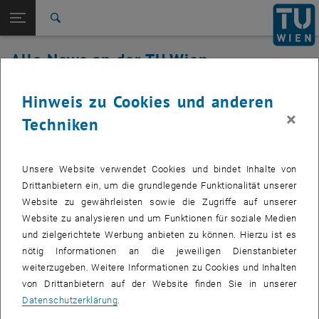
Studium
Seitennavigation öffnen
EN
TU Login
Forschung
Suche
International
Alle News an der TU Wien
Quicklinks
Quicklinks-Menü umschalten
Karriere
31. Juli 2024
Hinweis zu Cookies und anderen
Zur 1. Menü Ebene
Alle News
×
Techniken
Zurück zur letzten Ebene:
TU Wien Startseite
Zurück: Subseiten von TU Wien Startseite auflisten
Wartungsarbeiten TUvpn
Übersicht
Erstellt von
Wilhelm Koch
Unsere Website verwendet Cookies und bindet Inhalte von
Drittanbietern ein, um die grundlegende Funktionalität unserer
Mittwoch, 31.7.2024 von 15:00 bis 18:00
Website zu gewährleisten sowie die Zugriffe auf unserer
Website zu analysieren und um Funktionen für soziale Medien
und zielgerichtete Werbung anbieten zu können. Hierzu ist es
nötig Informationen an die jeweiligen Dienstanbieter
Am Mittwoch den 31.Juli 2024 ab 15:00h werden
weiterzugeben. Weitere Informationen zu Cookies und Inhalten
Softwareaktualisierungen in unsere VPN-Server eingespielt. Im
von Drittanbietern auf der Website finden Sie in unserer
Idealfall erfolgt dies unterbrechungsfrei, es kann aber dennoch im
Datenschutzerklärung
.
Zeitraum von 15:00h bis 18:00h zu kürzeren Unterbrechungen im