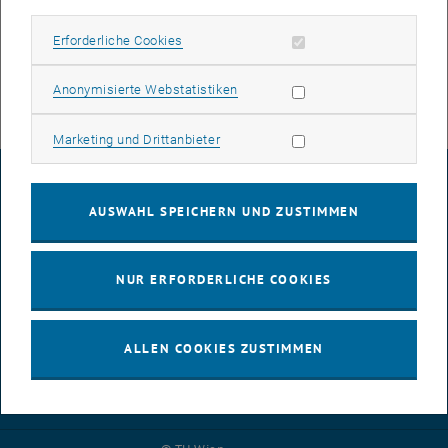
VPN-Service kommen.
Weiters werden auch neue Versionen des Cisco Secure Clients
Erforderliche Cookies zulassen
Erforderliche Cookies
ausgerollt.
Statistik Cookies zulassen
Anonymisierte Webstatistiken
Marketing Cookies zulassen
Marketing und Drittanbieter
IMPRESSUM
AUSWAHL SPEICHERN UND ZUSTIMMEN
BARRIEREFREIHEITSERKLÄRUNG
NUR ERFORDERLICHE COOKIES
DATENSCHUTZERKLÄRUNG (PDF)
ALLEN COOKIES ZUSTIMMEN
COOKIEEINSTELLUNGEN