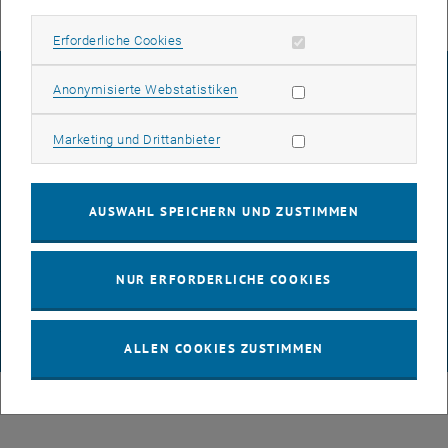
Erforderliche Cookies zulassen
Erforderliche Cookies
IMPRESSUM
Statistik Cookies zulassen
Anonymisierte Webstatistiken
Marketing Cookies zulassen
Marketing und Drittanbieter
BARRIEREFREIHEITSERKLÄRUNG
AUSWAHL SPEICHERN UND ZUSTIMMEN
DATENSCHUTZERKLÄRUNG (PDF)
NUR ERFORDERLICHE COOKIES
COOKIEEINSTELLUNGEN
ALLEN COOKIES ZUSTIMMEN
© TU Wien
# 116210