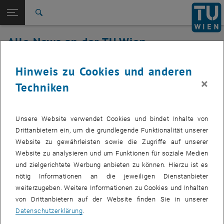
Studium
Seitennavigation öffnen
EN
TU Login
Forschung
Suche
International
Alle News an der TU Wien
Quicklinks
Quicklinks-Menü umschalten
Karriere
06. Juli 2022
Hinweis zu Cookies und anderen
Zur 1. Menü Ebene
Alle News
×
Techniken
Zurück zur letzten Ebene:
TU Wien Startseite
Zurück: Subseiten von TU Wien Startseite auflisten
Wartung TUchat am 6.7.2022 von
Übersicht
21:00 – 23:00 Uhr
Unsere Website verwendet Cookies und bindet Inhalte von
Drittanbietern ein, um die grundlegende Funktionalität unserer
Website zu gewährleisten sowie die Zugriffe auf unserer
Am Mittwoch den 6. Juli 2022 wird es zwischen 21:00 und 23:00 Uhr
Website zu analysieren und um Funktionen für soziale Medien
zu Unterbrechungen des Services TUchat kommen. Grund ist das
und zielgerichtete Werbung anbieten zu können. Hierzu ist es
Einspielen eines Sicherheitsupdates und der entsprechend
nötig Informationen an die jeweiligen Dienstanbieter
notwendigen Backups. Ab 23:00 Uhr sollte das Service wieder
weiterzugeben. Weitere Informationen zu Cookies und Inhalten
vollständig verfügbar sein.
von Drittanbietern auf der Website finden Sie in unserer
Datenschutzerklärung
.