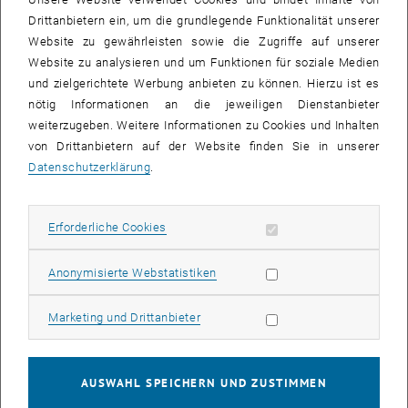
durchgeführt und sind abgeschlossen.
Drittanbietern ein, um die grundlegende Funktionalität unserer
Website zu gewährleisten sowie die Zugriffe auf unserer
Im angegebenen Zeitraum werden die bestehenden Firewall-
Website zu analysieren und um Funktionen für soziale Medien
Systeme für das WLAN und VPN Service durch eine neue moderne
und zielgerichtete Werbung anbieten zu können. Hierzu ist es
Lösung ersetzt, die State-of-the-Art Security Funktionen bietet.
nötig Informationen an die jeweiligen Dienstanbieter
Firewalls sind nach wie vor ein Grundpfeiler einer jeden
weiterzugeben. Weitere Informationen zu Cookies und Inhalten
Sicherheitsarchitektur und tragen somit wesentlich zur Erhöhung
von Drittanbietern auf der Website finden Sie in unserer
der Sicherheit, Stabilität und Performance der Services bei.
Datenschutzerklärung
.
Betroffen vom Umbau sind alle WLAN und VPN Services; während
der Wartungsarbeiten kann es im WLAN und VPN immer wieder zu
Unterbrechungen der Internet Connectivity von und zum TUnet und
Erforderliche Cookies zulassen
Erforderliche Cookies
seinen Services kommen.
Wir sind bestrebt, die Unterbrechungen so kurz wie möglich zu
Statistik Cookies zulassen
Anonymisierte Webstatistiken
halten und danken für Ihr Verständnis.
Marketing Cookies zulassen
Marketing und Drittanbieter
Es sind keine Änderungen an Ihren Endsystemen notwendig. Wenn
Sie nach Abschluss der vorgenommenen Wartungsarbeiten ein
Problem vermuten, überprüfen Sie bitte zuerst die
AUSWAHL SPEICHERN UND ZUSTIMMEN
Netzwerkeinstellungen Ihres Systems bzw. wenden Sie sich an die
IT-Kontaktperson Ihres Institutes. Prüfen Sie auch den TUnet-Status