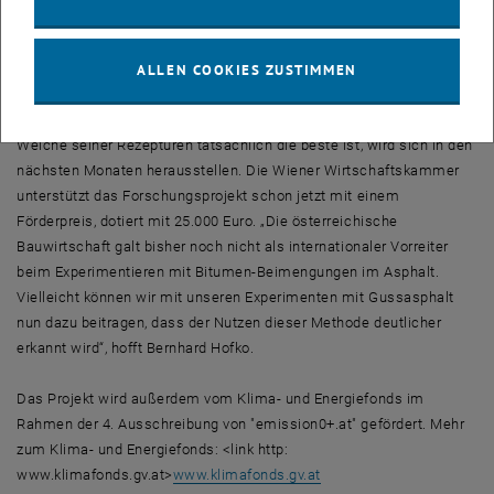
entstehen“, sagt Hofko. Bei den hohen Temperaturen, bei denen
Gussasphalt verarbeitet wird, verdampfen aus dem Bitumen
ALLEN COOKIES ZUSTIMMEN
nämlich verstärkt polyzyklische aromatische Kohlenwasserstoffe,
die für das Baustellenpersonal gesundheitsschädlich sein können.
Welche seiner Rezepturen tatsächlich die beste ist, wird sich in den
nächsten Monaten herausstellen. Die Wiener Wirtschaftskammer
unterstützt das Forschungsprojekt schon jetzt mit einem
Förderpreis, dotiert mit 25.000 Euro. „Die österreichische
Bauwirtschaft galt bisher noch nicht als internationaler Vorreiter
beim Experimentieren mit Bitumen-Beimengungen im Asphalt.
Vielleicht können wir mit unseren Experimenten mit Gussasphalt
nun dazu beitragen, dass der Nutzen dieser Methode deutlicher
erkannt wird“, hofft Bernhard Hofko.
Das Projekt wird außerdem vom Klima- und Energiefonds im
Rahmen der 4. Ausschreibung von "emission0+.at" gefördert. Mehr
zum Klima- und Energiefonds: <link http:
www.klimafonds.gv.at>
www.klimafonds.gv.at