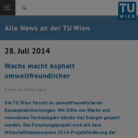
Studium
Seitennavigation öffnen
TU Login
Forschung
Suche
International
Quicklinks
Alle News an der TU Wien
Quicklinks-Menü umschalten
Karriere
Zur 1. Menü Ebene
Alle News
28. Juli 2014
Zurück zur letzten Ebene:
TU Wien Startseite
Zurück: Subseiten von TU Wien Startseite auflisten
Wachs macht Asphalt
Übersicht
umweltfreundlicher
Erstellt von
Florian Aigner
Die TU Wien forscht an umweltfreundlicheren
Gussasphaltmischungen: Mit Hilfe von Wachs und
innovativen Technologien könnte viel Energie gespart
werden. Das Forschungsprojekt wird mit dem
Wirtschaftskammerpreis 2014-Projektförderung der