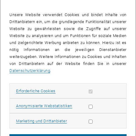
Wie kann man - eventuell mit Hilfe neuer Technologien oder
Technologien, die schon in anderen Branchen eingesetzt werden -
Unsere Website verwendet Cookies und bindet Inhalte von
orts- und zeitunabhängig Bankservices
anbieten?
Drittanbietern ein, um die grundlegende Funktionalität unserer
Wie kann eine Bank
flexiblere Beratungen durchführen oder
Website zu gewährleisten sowie die Zugriffe auf unserer
zusätzliche Leistungen anbieten
, die den Weg zur Filiale ersparen
Website zu analysieren und um Funktionen für soziale Medien
(ev. Online)?
und zielgerichtete Werbung anbieten zu können. Hierzu ist es
Dem Thema sind keine Grenzen gesetzt
, d.h. es kann alles eine
nötig Informationen an die jeweiligen Dienstanbieter
Rolle spielen, das einer Bank dient flexibler beraten bzw. flexibler
weiterzugeben. Weitere Informationen zu Cookies und Inhalten
Services anbieten zu können. Wir denken, dass vor allem im Bereich
von Drittanbietern auf der Website finden Sie in unserer
der Informationstechnologie Lösungen verfügbar wären.
Datenschutzerklärung
.
Nun bist du gefragt:
Hast du Ideen zu dem Thema?
Erforderliche Cookies zulassen
Erforderliche Cookies
Weißt du ob es schon innovative Lösungen in einem anderen
Statistik Cookies zulassen
Bereich gibt, die uns bei unserer Problemstellung helfen können?
Anonymisierte Webstatistiken
Kennst du Personen, die sich mit dem Thema auseinandersetzen,
Marketing Cookies zulassen
Marketing und Drittanbieter
Lösungsvorschläge haben, oder die uns weiterhelfen können?