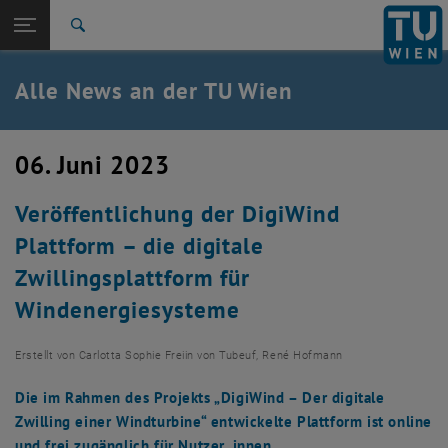
Studium
Seitennavigation öffnen
EN
TU Login
Forschung
Suche
International
Quicklinks
Alle News an der TU Wien
Quicklinks-Menü umschalten
Karriere
Zur 1. Menü Ebene
Alle News
06. Juni 2023
Zurück zur letzten Ebene:
TU Wien Startseite
Zurück: Subseiten von TU Wien Startseite auflisten
Veröffentlichung der DigiWind
Übersicht
Plattform – die digitale
Zwillingsplattform für
Windenergiesysteme
Erstellt von
Carlotta Sophie Freiin von Tubeuf, René Hofmann
Die im Rahmen des Projekts „DigiWind – Der digitale
Zwilling einer Windturbine“ entwickelte Plattform ist online
und frei zugänglich für Nutzer_innen.