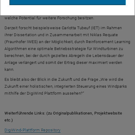
Bremerhaven beinhaltete, ist DigiWind erfolgreich beendet. Während
der Zusammenarbeit haben sich jedoch einige Ideen gebildet,
welche Potential für weitere Forschung besitzen.
Derzeit forscht beispielsweise Carlotta Tubeuf (IET) im Rahmen
ihrer Dissertation und in Zusammenarbeit mit Niklas Requate
(Fraunhofer IWES) an der Möglichkeit, durch Reinforcement Learning
Algorithmen eine optimale Betriebsstrategie für Windturbinen zu
berechnen, bei der durch gezieltes Abregeln die Lebensdauer der
Anlage verlängert und somit der Ertrag dieser maximiert werden
kann.
Es bleibt also der Blick in die Zukunft und die Frage „Wie wird die
Zukunft einer holistischen, integrierten Steuerung eines Windparks
mithilfe der DigiWind Plattform aussehen?“
Weiterführende Links: (zu Originalpublikationen, Projektwebsite
etc.)
, öffnet eine externe URL in einem neuen
DigiWind-Plattform Repository