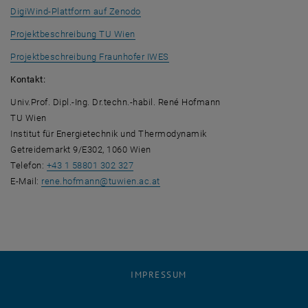
, öffnet eine externe URL in einem neue
DigiWind-Plattform auf Zenodo
Projektbeschreibung TU Wien
, öffnet eine externe URL in ein
Projektbeschreibung Fraunhofer IWES
Kontakt:
Univ.Prof. Dipl.-Ing. Dr.techn.-habil. René Hofmann
TU Wien
Institut für Energietechnik und Thermodynamik
Getreidemarkt 9/E302, 1060 Wien
Telefon:
+43 1 58801 302 327
E-Mail:
rene.hofmann
@
tuwien.ac.at
IMPRESSUM