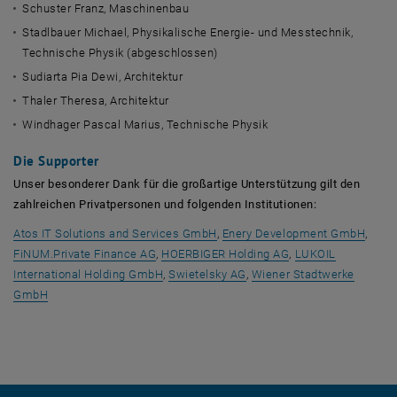
Schuster Franz, Maschinenbau
Stadlbauer Michael, Physikalische Energie- und Messtechnik,
Technische Physik (abgeschlossen)
Sudiarta Pia Dewi, Architektur
Thaler Theresa, Architektur
Windhager Pascal Marius, Technische Physik
Die
Supporter
Unser besonderer Dank für die großartige Unterstützung gilt den
zahlreichen Privatpersonen und folgenden Institutionen:
, öffnet eine externe URL in ein
, öff
Atos IT Solutions and Services GmbH
,
Enery Development GmbH
,
, öffnet eine externe URL in einem neuen Fen
, öffnet eine exter
FiNUM.Private Finance AG
,
HOERBIGER Holding AG
,
LUKOIL
, öffnet eine externe URL in einem neuen F
, öffnet eine externe URL i
International Holding GmbH
,
Swietelsky AG
,
Wiener Stadtwerke
, öffnet eine externe URL in einem neuen Fenster
GmbH