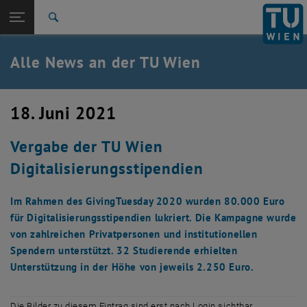
Studium
Seitennavigation öffnen
TU Login
Forschung
Suche
International
Quicklinks
Alle News an der TU Wien
Quicklinks-Menü umschalten
Karriere
Zur 1. Menü Ebene
Alle News
18. Juni 2021
Zurück zur letzten Ebene:
TU Wien Startseite
Zurück: Subseiten von TU Wien Startseite auflisten
Vergabe der TU Wien
Übersicht
Digitalisierungsstipendien
Im Rahmen des GivingTuesday 2020 wurden 80.000 Euro
für Digitalisierungsstipendien lukriert. Die Kampagne wurde
von zahlreichen Privatpersonen und institutionellen
Spendern unterstützt. 32 Studierende erhielten
Unterstützung in der Höhe von jeweils 2.250 Euro.
Die Bilder zu diesem Eintrag sind erst nach Login sichtbar.