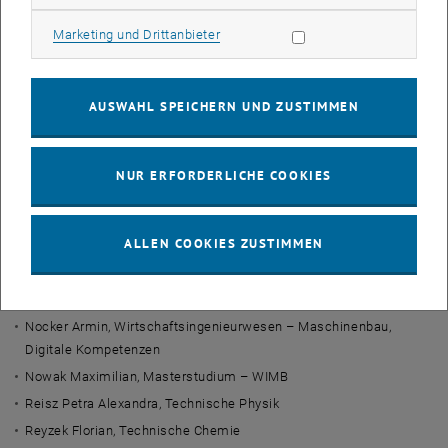
Griebenow Nicolas,
Software Engineering & Internet Computing
Marketing Cookies zulassen
Marketing und Drittanbieter
Hauser Alexander, Wirtschaftsingenieurwesen – Maschinenbau
Janssen Martina, Architektur
Jünnemann Moritz, Elektrotechnik und Informationstechnik
AUSWAHL SPEICHERN UND ZUSTIMMEN
Kupka Jana Katharina, Technische Chemie
Langwieser Christoph, Energie- und Automatisierungstechnik,
Elektrotechnik und Informationstechnik
NUR ERFORDERLICHE COOKIES
Madlmayr Hanna, Bauingenieurwesen
Meisinger Robin Joachim, Energietechnik- und
ALLEN COOKIES ZUSTIMMEN
Automatisierungstechnik
Muhr Christopher, Wirtschaftsingenieurwesen – Maschinenbau,
Digitale Kompetenzen
Nocker Armin, Wirtschaftsingenieurwesen – Maschinenbau,
Digitale Kompetenzen
Nowak Maximilian, Masterstudium – WIMB
Reisz Petra Alexandra, Technische Physik
Reyzek Florian, Technische Chemie