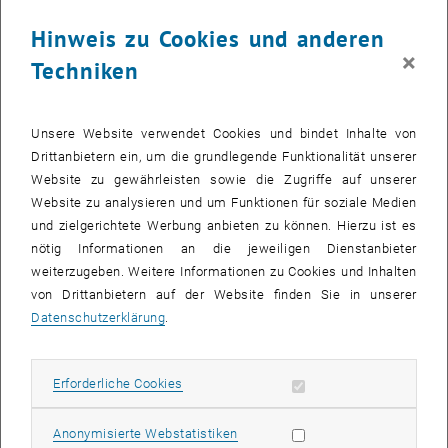
Folgende Bewerber_innen konnten sich erfolgreich bei der Auswahl
zum Digitalisierungsstipendium 2020 durchsetzen. Wir gratulieren
Hinweis zu Cookies und anderen
herzlich!
×
Techniken
Auer Andreas,
Software Engineering & Internet Computing
Bauernfeind Florian,
Data Science
, Medizinische Informatik
Unsere Website verwendet Cookies und bindet Inhalte von
Bejinariu Alexandru,
Software & Information Engineering
Drittanbietern ein, um die grundlegende Funktionalität unserer
Berger Markus,
Business Informatics, Data Science
Website zu gewährleisten sowie die Zugriffe auf unserer
Bittner Fabian, Wirtschaftsingenieurwesen – Maschinenbau
Website zu analysieren und um Funktionen für soziale Medien
Buchmayr David, Wirtschaftsingenieurwesen – Maschinenbau
und zielgerichtete Werbung anbieten zu können. Hierzu ist es
Daleyev Dalel, Bauingenieurwesen
nötig Informationen an die jeweiligen Dienstanbieter
weiterzugeben. Weitere Informationen zu Cookies und Inhalten
Danzinger Philipp,
Logic and Computation
von Drittanbietern auf der Website finden Sie in unserer
Dillner Bernhard, Architektur
Datenschutzerklärung
.
Eberhart Manuel, Maschinenbau
Elshazly Mohamed, Technische Chemie
Fromherz Thomas, Technische Informatik
Erforderliche Cookies zulassen
Erforderliche Cookies
Glamocak Sasa,
Embedded Systems
Statistik Cookies zulassen
Anonymisierte Webstatistiken
Goritschnig Marcus,
Software & Information Engineering