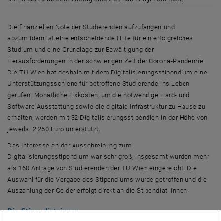
Die finanziellen Nöte der Studierenden aufzufangen und
abzumildern ist eine entscheidende Hilfe für ein erfolgreiches
Studium und eine Grundlage zur Bewältigung der
Herausforderungen in der schwierigen Zeit der Corona-Pandemie.
Die TU Wien hat deshalb mit dem Digitalisierungsstipendium eine
Unterstützungsschiene für betroffene Studierende ins Leben
gerufen: Monatliche Fixkosten, um die notwendige
Hard-
und
Software
-Ausstattung sowie die digitale Infrastruktur zu Hause zu
erhalten, werden mit 32 Digitalisierungsstipendien in der Höhe von
jeweils 2.250 Euro unterstützt.
Das Interesse an der Ausschreibung zum
Digitalisierungsstipendium war sehr groß, insgesamt wurden mehr
als 160 Anträge von Studierenden der TU Wien eingereicht. Die
Auswahl für die Vergabe des Stipendiums wurde getroffen und die
Auszahlung der Gelder erfolgt direkt an die Stipendiat_innen.
Die Stipendiat_innen