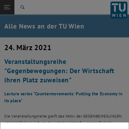
Studium
Seitennavigation öffnen
TU Login
Forschung
Suche
International
Quicklinks
Alle News an der TU Wien
Quicklinks-Menü umschalten
Karriere
Zur 1. Menü Ebene
Alle News
24. März 2021
Zurück zur letzten Ebene:
TU Wien Startseite
Zurück: Subseiten von TU Wien Startseite auflisten
Veranstaltungsreihe
Übersicht
"Gegenbewegungen: Der Wirtschaft
ihren Platz zuweisen"
Lecture series "Countermovements: Putting the Economy in
its place"
Die Veranstaltungsreihe greift das Motiv der GEGENBEWEGUNGEN
von Karl Polanyi auf, um die sozialen Kämpfe unserer Zeit als