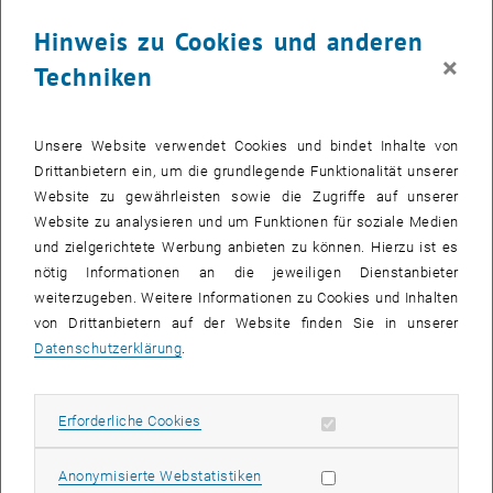
Antworten auf einen außer Kontrolle geratenen Marktkapitalismus
kritisch in den Blick zu nehmen und über alternative Entwürfe und
Hinweis zu Cookies und anderen
Visionen einer solidarischen und nachhaltigen gesellschaftlichen
×
Techniken
Entwicklung nachzudenken.
Unsere Website verwendet Cookies und bindet Inhalte von
Der Wirtschaft ihren Platz zuweisen (März-Juni 2021)
Drittanbietern ein, um die grundlegende Funktionalität unserer
Viele gesellschaftliche Probleme sind dadurch verursacht, dass
Website zu gewährleisten sowie die Zugriffe auf unserer
Wirtschaft als Marktwirtschaft missverstanden wird und damit
Website zu analysieren und um Funktionen für soziale Medien
ökologische und soziale Anliegen zweitrangig werden. Diese
und zielgerichtete Werbung anbieten zu können. Hierzu ist es
verengte Sichtweise des Wirtschaftens erweist sich aber vielfach
nötig Informationen an die jeweiligen Dienstanbieter
als zerstörerisch, weshalb im ersten Teil der Reihe nach
weiterzugeben. Weitere Informationen zu Cookies und Inhalten
Alternativen gesucht wird.
von Drittanbietern auf der Website finden Sie in unserer
Datenschutzerklärung
.
Kapitalismus und Demokratie (Oktober-Dezember 2021)
Erforderliche Cookies zulassen
Erforderliche Cookies
War der sozial befriedete Kapitalismus in der zweiten Hälfte des
letzten Jahrhunderts vom Ausbau der Demokratie begleitet, ist sie
seither in neuer Weise umkämpft. Der zweite Teil der
Statistik Cookies zulassen
Anonymisierte Webstatistiken