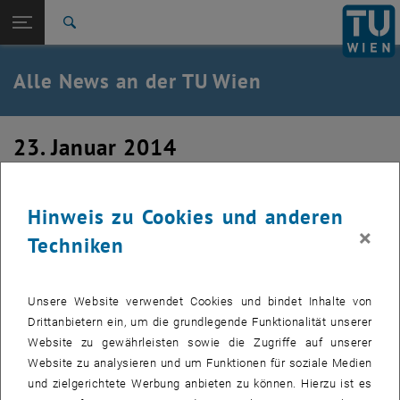
Studium
Seitennavigation öffnen
TU Login
Forschung
Suche
International
Quicklinks
Alle News an der TU Wien
Quicklinks-Menü umschalten
Karriere
Zur 1. Menü Ebene
Alle News
23. Januar 2014
Zurück zur letzten Ebene:
TU Wien Startseite
Zurück: Subseiten von TU Wien Startseite auflisten
Update BA – Hochhaus
Übersicht
Hinweis zu Cookies und anderen
×
Erstellt von
ProjektInformationsBüro
Techniken
Zu Jahresende 2013 wurde die Dachgleiche bei der
Generalsanierung des ehemaligen Chemie-Hochhauses am
Unsere Website verwendet Cookies und bindet Inhalte von
Getreidemarkt erreicht. Statt der Lüftungszentral entsteht
Drittanbietern ein, um die grundlegende Funktionalität unserer
nun im 11. Obergeschoß ein moderner Veranstaltungsraum
Website zu gewährleisten sowie die Zugriffe auf unserer
mit Dachterrasse für rund 100 Personen.
Website zu analysieren und um Funktionen für soziale Medien
und zielgerichtete Werbung anbieten zu können. Hierzu ist es