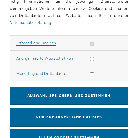
nötig Informationen an die jeweiligen Dienstanbieter
Die Bilder zu diesem Eintrag sind erst nach Login sichtbar.
weiterzugeben. Weitere Informationen zu Cookies und Inhalten
von Drittanbietern auf der Website finden Sie in unserer
Nach der Aufstellung der Zwischenwände wird in den einzelnen
Datenschutzerklärung
.
Stockwerken derzeit die Verkabelung eingezogen und die
Haustechnik installiert. Bis im Frühjahr2014 müssen die Arbeiten
beendet sein, damit die Fakultät für Maschinenwesen und
Erforderliche Cookies zulassen
Erforderliche Cookies
Betriebswissenschaften mit ihren Instituten einziehen kann.
Statistik Cookies zulassen
Anonymisierte Webstatistiken
In der Schlussphase befindet sich ebenfalls die Montage der
Photovoltaik-Fassade. Damit hat das Hochhaus seine neue
Marketing Cookies zulassen
Marketing und Drittanbieter
Außenhülle. In Folge beginnen die Arbeiten zur Systemsteuerung
und Betriebsführung. Mit dem Energie-Plus-Hochhaus hat die TU
Wien ein weiteres Vorzeigeprojekt.
AUSWAHL SPEICHERN UND ZUSTIMMEN
NUR ERFORDERLICHE COOKIES
IMPRESSUM
ALLEN COOKIES ZUSTIMMEN