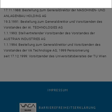
AG
17.11.1988: Bestellung zum Generaldirektor der MASCHINEN- UND
ANLAGENBAU HOLDING AG
19.3.1991: Bestellung zum Generaldirektor und Vorsitzenden des
Vorstandes der AI. TECHNOLOGIES AG
1.1.1993: Stellvertretender Vorsitzender des Vorstandes der
AUSTRIAN INDUSTRIES AG
1.1.1994: Bestellung zum Generaldirektor und Vorsitzenden des
Vorstandes der VA Technologie AG; 1999 Pensionierung
seit 17.12.1999: Vorsitzender des Universitätsbeirates der TU Wien
IMPRESSUM
BARRIEREFREIHEITSERKLÄRUNG