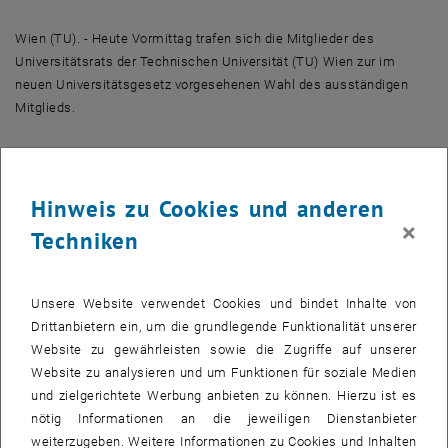
Wien (TU). - Heute Vormittag trafen sich die Mitglieder des
Universitätsrats der Technischen Universität (TU) Wien zur im
neuen Universitätsgesetz vorgesehenen Wahl des ausständigen
Mitglieds.
Wie der Vorsitzende des Gründungskonvents der TU Wien, Prof.
Gerald Badurek, mitteilte, wählten die Unirats-Mitglieder
Hinweis zu Cookies und anderen
DI Dr. Boris Nemsic (CEO mobilkom),
×
Techniken
Dkfm. Dr. Siegfried Sellitsch (GD a.D. Wr. Städtische),
DI Albert Hochleitner (GD Siemens Österreich) und
DI Dr. Helmut Krünes (GF ARC),
Unsere Website verwendet Cookies und bindet Inhalte von
einstimmig DI Othmar Pühringer (GD a.D. VA Tech). Pühringer ist
Drittanbietern ein, um die grundlegende Funktionalität unserer
seit 1999 Vorsitzender des Universitätsbeirates (nach UOG´93) der
Website zu gewährleisten sowie die Zugriffe auf unserer
TU Wien.
Website zu analysieren und um Funktionen für soziale Medien
und zielgerichtete Werbung anbieten zu können. Hierzu ist es
Zur Person:
nötig Informationen an die jeweiligen Dienstanbieter
weiterzugeben. Weitere Informationen zu Cookies und Inhalten