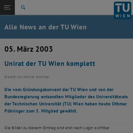
Studium
Seitennavigation öffnen
TU Login
Forschung
Suche
International
Quicklinks
Alle News an der TU Wien
Quicklinks-Menü umschalten
Karriere
Zur 1. Menü Ebene
Alle News
05. März 2003
Zurück zur letzten Ebene:
TU Wien Startseite
Zurück: Subseiten von TU Wien Startseite auflisten
Unirat der TU Wien komplett
Übersicht
Erstellt von
Werner Sommer
Die vom Gründungskonvent der TU Wien und von der
Bundesregierung entsandten Mitglieder des Universitätsrats
der Technischen Universität (TU) Wien haben heute Othmar
Pühringer zum 5. Mitglied gewählt.
Die Bilder zu diesem Eintrag sind erst nach Login sichtbar.