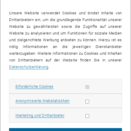
wir damit den Raum in der Nähe eines Schwarzen Loches
beschreiben, dann ergibt sich aus den Gleichungen plötzlich eine
Unsere Website verwendet Cookies und bindet Inhalte von
zweidimensionale Stringtheorie – obwohl wir nirgendwo Strings in
Drittanbietern ein, um die grundlegende Funktionalität unserer
unsere Rechnungen eingefügt haben“, erklärt Grumiller.
Website zu gewährleisten sowie die Zugriffe auf unserer
Website zu analysieren und um Funktionen für soziale Medien
Dieser Zusammenhang erinnert die sogenannte „AdS-CFT-
und zielgerichtete Werbung anbieten zu können. Hierzu ist es
Korrespondenz“: Diese 1997 aufgestellte Vermutung besagt, dass
nötig Informationen an die jeweiligen Dienstanbieter
sich ganz unterschiedliche Theorien (Quanten-Gravitationstheorien
weiterzugeben. Weitere Informationen zu Cookies und Inhalten
und Quantenfeldtheorien) in bestimmten Grenzfällen aufeinander
von Drittanbietern auf der Website finden Sie in unserer
abbilden lassen – vorausgesetzt man nimmt jeweils die passende
Datenschutzerklärung
.
Anzahl von Raumdimensionen an. Warum es solche
Querverbindungen zwischen scheinbar ganz unterschiedlichen
Bereichen der Physik gibt, ist bis heute nicht ganz verstanden.
Erforderliche Cookies zulassen
Erforderliche Cookies
Ein neuer Rechentrick für Schwarze Löcher
Statistik Cookies zulassen
Anonymisierte Webstatistiken
Dass die unendlichdimensionale Relativitätstheorie gerade auf eine
zweidimensionale Stringtheorie führt, ist für Daniel Grumiller ganz
Marketing Cookies zulassen
Marketing und Drittanbieter
besonders erfreulich: Seine Forschungsgruppe an der TU Wien
beschäftigt sich nämlich schon seit vielen Jahren mit