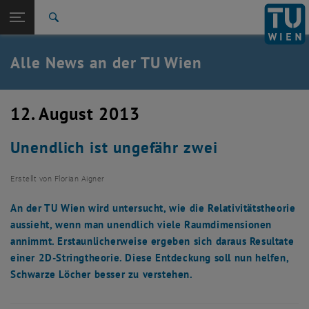
Studium
Seitennavigation öffnen
TU Login
Forschung
Suche
International
Quicklinks
Alle News an der TU Wien
Quicklinks-Menü umschalten
Karriere
Zur 1. Menü Ebene
Alle News
12. August 2013
Zurück zur letzten Ebene:
TU Wien Startseite
Zurück: Subseiten von TU Wien Startseite auflisten
Unendlich ist ungefähr zwei
Übersicht
Erstellt von
Florian Aigner
An der TU Wien wird untersucht, wie die Relativitätstheorie
aussieht, wenn man unendlich viele Raumdimensionen
annimmt. Erstaunlicherweise ergeben sich daraus Resultate
einer 2D-Stringtheorie. Diese Entdeckung soll nun helfen,
Schwarze Löcher besser zu verstehen.