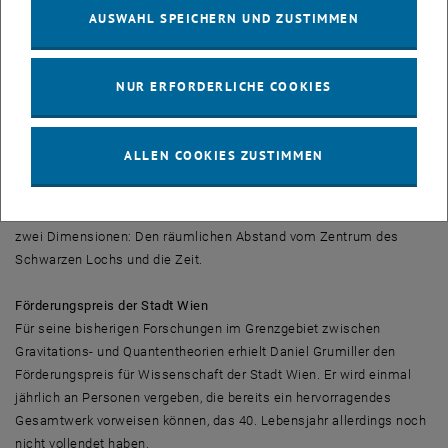
zweidimensionalen Quanten-Gravitationstheorien. „Unsere bereits
AUSWAHL SPEICHERN UND ZUSTIMMEN
bestehenden Ergebnisse aus der zweidimensionalen Stringtheorie
können wir nun aufgrund dieses neuentdeckten Zusammenhangs
verwenden, um Aussagen über Schwarze Löcher abzuleiten“, ist
NUR ERFORDERLICHE COOKIES
Grumiller zuversichtlich.
Solche zweidimensionalen Theorien sind besonders dort
ALLEN COOKIES ZUSTIMMEN
interessant, wo der Raum als kugelsymmetrisch angenommen
werden kann – etwa rund um ein nichtrotierendes Schwarzes Loch.
Um diese physikalische Situation zu beschreiben, benötigt man nur
zwei Dimensionen: Den räumlichen Abstand vom Zentrum des
Schwarzen Lochs und die Zeit.
Förderungspreis der Stadt Wien
Für seine bisherigen Forschungen im Grenzgebiet zwischen
Gravitations- und Quantentheorien erhielt Daniel Grumiller den
Förderungspreis für Wissenschaft der Stadt Wien. Er wird einmal
jährlich an Personen vergeben, die bereits ein hervorragendes
Gesamtwerk vorweisen können, das 40. Lebensjahr allerdings noch
nicht vollendet haben.