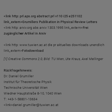
<link http: prl.aps.org abstract prl v110 i25 e251102
link_extern>Grumillers Publikation in Physical Review Letters
<link http: arxiv.org abs arxiv:1303.1995 link_extern>
Frei
zugänglich
er
Artikel in Arxiv
<link http: www.tuwien.ac.at dle pr aktuelles downloads unendlich
link_extern>
Fotodownload
[1] Creative Commons 2.0, Bild: TU Wien, Ute Kraus, Axel Mellinger
Rückfragehinweis:
Dr. Daniel Grumiller
Institut für Theoretische Physik
Technische Universität Wien
Wiedner Hauptstraße 8-10, 1040 Wien
T: +43-1-58801-13634
<link>daniel.grumiller@tuwien.ac.at