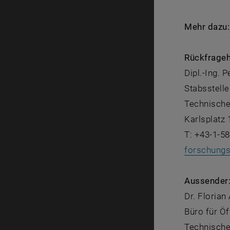
Mehr dazu:
Rückfrageh
Dipl.-Ing. 
Stabsstell
Technische
Karlsplatz 
T: +43-1-5
forschungs
Aussender
Dr. Florian
Büro für Öf
Technische