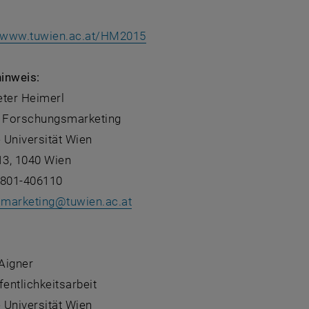
, öffnet eine externe URL in 
www.tuwien.ac.at/HM2015
inweis:
Peter Heimerl
e Forschungsmarketing
 Universität Wien
13, 1040 Wien
8801-406110
marketing
@
tuwien.ac.at
:
 Aigner
fentlichkeitsarbeit
 Universität Wien