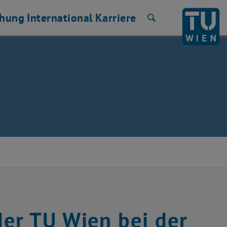
chung
International
Karriere
Suche
er TU Wien bei der