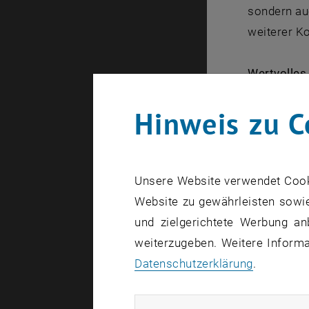
sondern auc
weiterer Ko
Wertvolles
in Bioreak
Hinweis zu C
herstellen 
Verpackung
Thermische
Wien ebenfa
Unsere Website verwendet Cookie
Isolierung 
Website zu gewährleisten sowie
und zielgerichtete Werbung an
Energie- u
weiterzugeben. Weitere Informat
Datenschutzerklärung
.
Biogas:
Wie
lautet: Mi