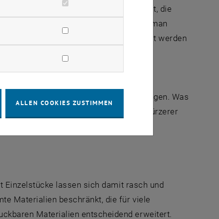
zeugen. Dieses neue System ermöglicht, die
t – gemeinsam mit Technologie, mit der man
in das bestehende Erdgasnetz eingespeist werden
ser zuverlässig aufspüren, werden von
nun den Nachweis biogener Verunreinigungen. Was
ALLEN COOKIES ZUSTIMMEN
erden konnte, lässt sich heute in viel kürzerer
bst Einzelstücke lassen sich damit rasch und
e Materialien beschränkt, die für viele
uckbaren Materialien entscheidend erweitert.