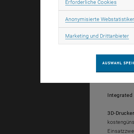
Erforde
Erforderliche Cookies
Überschuss
Biogasmeng
Anonymisierte Webstatistike
Biogas höc
kann.
Ma
Marketing und Drittanbieter
Wasser-Sch
ForscherIn
AUSWAHL SPEI
bisher nur 
Zeit durch 
Integrated 
3D-Drucke
kostengünst
Einsatzzwe