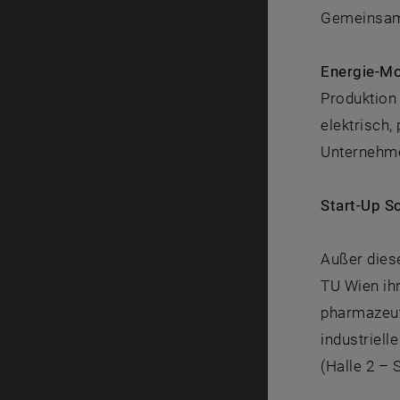
Gemeinsam 
Energie-Mo
Produktion 
elektrisch
Unternehm
Start-Up S
Außer dies
TU Wien ih
pharmazeut
industriell
(Halle 2 – 