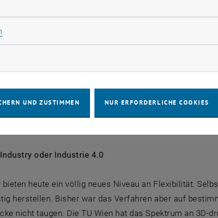
rliche Cookies zulassen
strom nutzen, um sauberes Methan aus Bioabfällen zu er
e zu verdoppeln. Es wird erstmals öffentlich vorgestell
Statistik Cookies zulassen
n
hst effizient säubern und entschwefeln kann, sodass es 
rketing Cookies zulassen
nelltests:
Auch Techniken, die Verunreinigungen im Was
nen der TU Wien entwickelt: Ein Schnelltest ermöglicht 
CHERN UND ZUSTIMMEN
NUR ERFORDERLICHE COOKIES
aufwändig mit Hilfe von Bakterienkulturen nachgewiesen w
einen einfachen gentechnologischen Test detektieren.
Industry oder Industrie 4.0
r
bieten heute ein völlig neues Niveau an Flexibilität. Sel
ig herstellen. Bisher war das Verfahren aber auf bestimmt
cke nicht taugen. Die TU Wien hat das Spektrum an 3D-dr