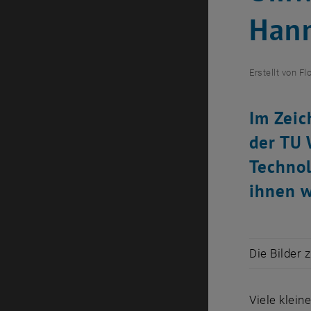
Han
Erstellt von
Fl
Im Zeic
der TU 
Technol
ihnen w
Die Bilder 
Viele klei