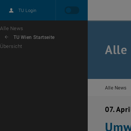
International
TU Login
Karriere
Zur 1. Menü Ebene
Alle News
Zurück zur letzten Ebene:
TU Wien Startseite
Zurück: Subseiten von TU Wien Startseite auflisten
Alle
Übersicht
Alle News
07. Apr
Umwe