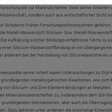
forschung bis zur Materialchemie. Viele seiner Arbeiten
 Wissenschaft, sondern auch aus wirtschaftlicher Sicht v
or Schuberts frühen Forschungsschwerpunkten gehören Arb
die Metall-Wasserstoff-Silicium- bzw. Metall-Wasserstof
 Die Aufklärung solcher Bindungsverhältnisse führte zu 
g einer Silicium-Wasserstoffbindung an ein Übergangsmeta
er anderem bei der Herstellung von Siliconelastomeren u
hwerpunkte seiner Arbeit waren Untersuchungen zu Silyl
 grundlegenden metallorganischen Reaktionen, wie zum Be
ng von Silicium- und Zinn-Element-Bindungen an Metallen.
en Materialwissenschaften zu, insbesondere dem Sol-Gel
e grundlegenden Mechanismen, aber auch die Übertragung
n. Dazu gehören unter anderem die erstmalige Entwicklun