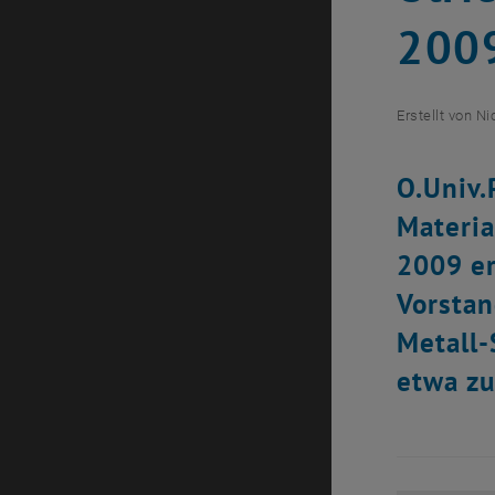
200
Erstellt von
Ni
O.Univ.P
Materia
2009 er
Vorstan
Metall-
etwa zu