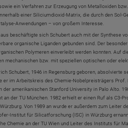
sowie ein Verfahren zur Erzeugung von Metalloxiden bzw.
innerhalb einer Siliciumdioxid-Matrix, die durch den Sol-G
atalyse-Anwendungen – von großem Interesse.
aus beschäftigte sich Schubert auch mit der Synthese von
erbare organische Liganden gebunden sind. Der besondere
rganischen Polymeren einverleibt werden konnten. Auf di
en mechanischen bzw. mit speziellen optischen oder elek
Ulrich Schubert, 1946 in Regensburg geboren, absolviert
 er im Arbeitskreis des Chemie-Nobelpreisträgers Prof. Dr
n der amerikanischen Stanford University in Palo Alto. 1
nt an der TU München. 1982 erhielt er einen Ruf als C3-P
t Würzburg. Von 1989 an wurde er außerdem zum Leiter d
er-Institut für Silicatforschung (ISC) in Würzburg ernannt
he Chemie an der TU Wien und Leiter des Instituts für Ma