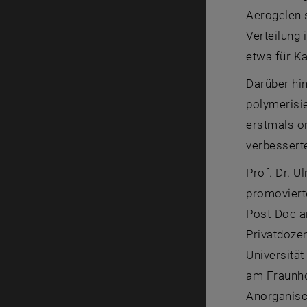
Aerogelen 
Verteilung 
etwa für K
Darüber hin
polymerisi
erstmals o
verbessert
Prof. Dr. 
promovierte
Post-Doc a
Privatdoze
Universitä
am Fraunhof
Anorganisc