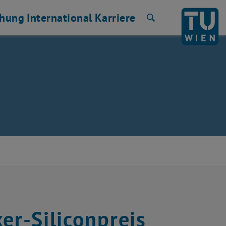
chung
International
Karriere
Suche
er-Siliconpreis