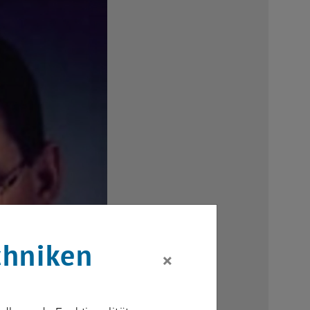
chniken
×