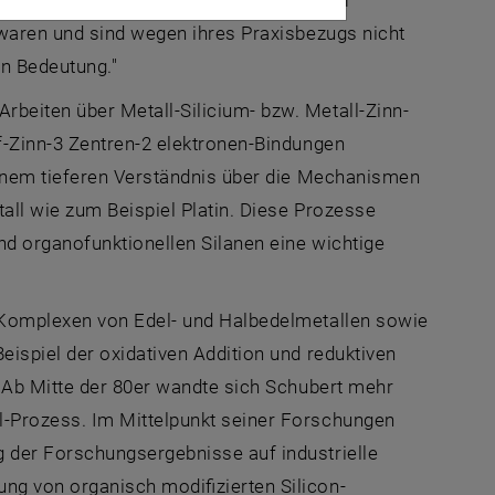
 waren und sind wegen ihres Praxisbezugs nicht
on Bedeutung."
eiten über Metall-Silicium- bzw. Metall-Zinn-
f-Zinn-3 Zentren-2 elektronen-Bindungen
einem tieferen Verständnis über die Mechanismen
ll wie zum Beispiel Platin. Diese Prozesse
nd organofunktionellen Silanen eine wichtige
-Komplexen von Edel- und Halbedelmetallen sowie
ispiel der oxidativen Addition und reduktiven
 Ab Mitte der 80er wandte sich Schubert mehr
-Prozess. Im Mittelpunkt seiner Forschungen
 der Forschungsergebnisse auf industrielle
g von organisch modifizierten Silicon-