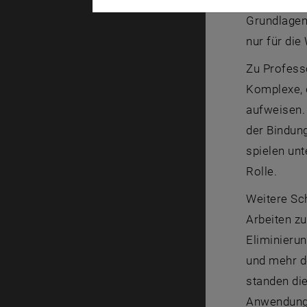
Grundlagen
nur für die
Zu Profess
Komplexe, 
aufweisen.
der Bindun
spielen unt
Rolle.
Weitere Sc
Arbeiten zu
Eliminieru
und mehr d
standen di
Anwendunge