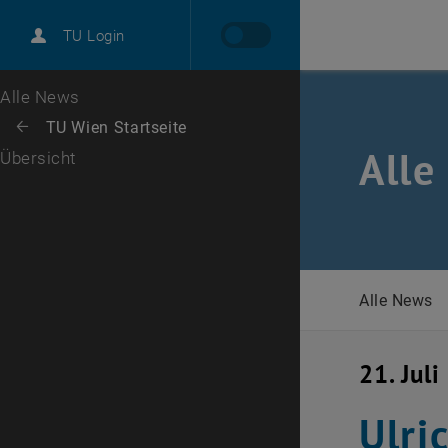
International
TU Login
Karriere
Zur 1. Menü Ebene
Alle News
Zurück zur letzten Ebene:
TU Wien Startseite
Zurück: Subseiten von TU Wien Startseite auflisten
Alle
Übersicht
Alle News
21. Jul
Ulri