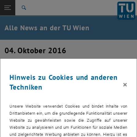
Studium
Seitennavigation öffnen
TU Login
Forschung
Suche
International
Quicklinks
Alle News an der TU Wien
Quicklinks-Menü umschalten
Karriere
Zur 1. Menü Ebene
Alle News
04. Oktober 2016
Zurück zur letzten Ebene:
TU Wien Startseite
Zurück: Subseiten von TU Wien Startseite auflisten
u:book-Verkaufsfenster geöffnet
Übersicht
Hinweis zu Cookies und anderen
Erstellt von
Iris Macsek
×
Techniken
Das Verkaufsfenster im Wintersemester 2016 ist noch bis
23. Oktober 2016 geöffnet.
Unsere Website verwendet Cookies und bindet Inhalte von
Drittanbietern ein, um die grundlegende Funktionalität unserer
Die Bilder zu diesem Eintrag sind erst nach Login sichtbar.
Website zu gewährleisten sowie die Zugriffe auf unserer
Website zu analysieren und um Funktionen für soziale Medien
Sämtliche Informationen zu u:book (Laptops, Tablets und
und zielgerichtete Werbung anbieten zu können. Hierzu ist es