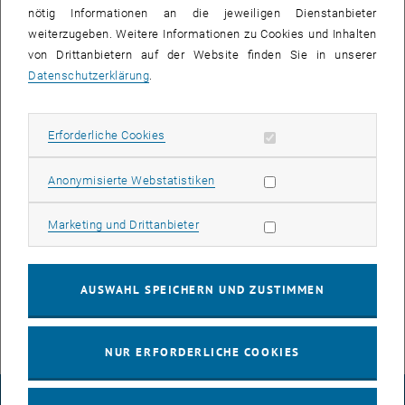
Convertibles von hoher Qualität mit einem umfangreichen
nötig Informationen an die jeweiligen Dienstanbieter
Serviceangebot) finden Sie unter <link http: www.zid.tuwien.ac.at
weiterzugeben. Weitere Informationen zu Cookies und Inhalten
ubook>www.zid.tuwien.ac.at/ubook bzw. <link https: ubook.at
von Drittanbietern auf der Website finden Sie in unserer
_blank>
ubook.at
.
Datenschutzerklärung
.
u:book Roadshow an der TU Wien
Erforderliche Cookies zulassen
Erforderliche Cookies
Die angebotenen Modelle können an der TU Wien im Rahmen der
u:book Roadshow am 10. und 11. Oktober 2016 von 10:00 bis 16:00
Uhr im Freihaus (1. Stock, gelber Bereich, vor dem Mensaeingang)
Statistik Cookies zulassen
Anonymisierte Webstatistiken
besichtigt werden.
Marketing Cookies zulassen
Marketing und Drittanbieter
Online-Information zu Produkten und Angebot:
<link https: ubook.at
produkte _blank>
ubook.at/produkte
AUSWAHL SPEICHERN UND ZUSTIMMEN
NUR ERFORDERLICHE COOKIES