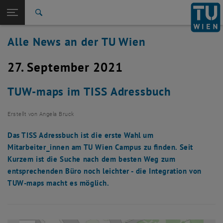
Studium
Seitennavigation öffnen
EN
TU Login
Forschung
Suche
International
Alle News an der TU Wien
Quicklinks
Quicklinks-Menü umschalten
Karriere
27. September 2021
Zur 1. Menü Ebene
Alle News
Zurück zur letzten Ebene:
TU Wien Startseite
Zurück: Subseiten von TU Wien Startseite auflisten
TUW-maps im TISS Adressbuch
Übersicht
Erstellt von
Angela Bruck
Das TISS Adressbuch ist die erste Wahl um
Mitarbeiter_innen am TU Wien Campus zu finden. Seit
Kurzem ist die Suche nach dem besten Weg zum
entsprechenden Büro noch leichter - die Integration von
TUW-maps macht es möglich.