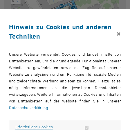
Hinweis zu Cookies und anderen
×
Techniken
Unsere Website verwendet Cookies und bindet Inhalte von
Drittanbietern ein, um die grundlegende Funktionalität unserer
Website zu gewährleisten sowie die Zugriffe auf unserer
Website zu analysieren und um Funktionen für soziale Medien
und zielgerichtete Werbung anbieten zu können. Hierzu ist es
Bild v
nötig Informationen an die jeweiligen Dienstanbieter
weiterzugeben. Weitere Informationen zu Cookies und Inhalten
Alle kennen das Problem, eine Besprechung steht bevor - aber das
von Drittanbietern auf der Website finden Sie in unserer
Büro des Gegenübers ist unbekannt.
Datenschutzerklärung
.
Die Lösung: Person im TISS - Adressbuch suchen, angegebene
, öffnet eine 
Raumnummer anklicken - Übersichtsplan in
TUW-Maps
des
entsprechenden Traktgeschosses mit markierten Zielraum öffnet
Erforderliche Cookies zulassen
Erforderliche Cookies