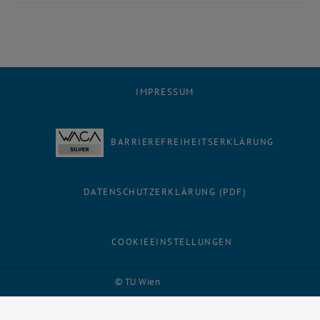
IMPRESSUM
BARRIEREFREIHEITSERKLÄRUNG
DATENSCHUTZERKLÄRUNG (PDF)
COOKIEEINSTELLUNGEN
Facebook
LinkedIn
YouTube
Instagram
Bluesky
© TU Wien
# 116210