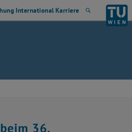
chung
International
Karriere
Suche
 beim 36.