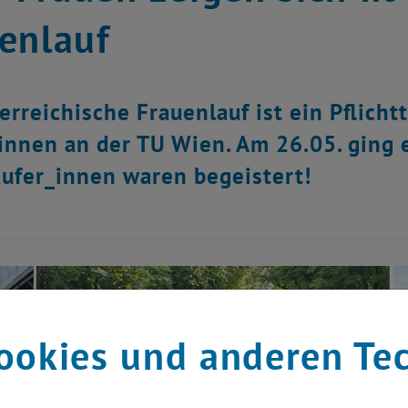
enlauf
erreichische Frauenlauf ist ein Pflicht
innen an der TU Wien. Am 26.05. ging 
fer_innen waren begeistert!
ookies und anderen Te