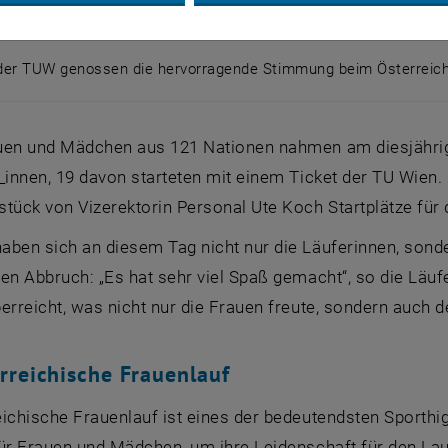
 der TUW genossen die hervorragende Stimmung beim Österreich
n der TUW genossen die hervorragende Stimmung beim Ös
uen und Mädchen aus 121 Nationen nahmen am diesjährigen
_innen, 19 davon starteten mit einem Ticket der TU Wien
tück von Vizerektorin Personal Ute Koch Startplätze für 
aben sich an diesem Tag nicht nur die Läuferinnen, son
en Abbruch: „Es hat sehr viel Spaß gemacht“, so die Läu
erreicht, was nicht nur die Frauen freute, sondern auch d
rreichische Frauenlauf
ichische Frauenlauf ist eines der bedeutendsten Sporthig
ür Frauen und Mädchen, um ihre Leidenschaft für den Lauf