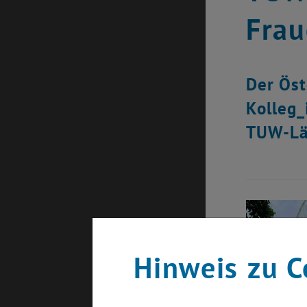
Frau
Der Öst
Kolleg_
TUW-Läu
Hinweis zu C