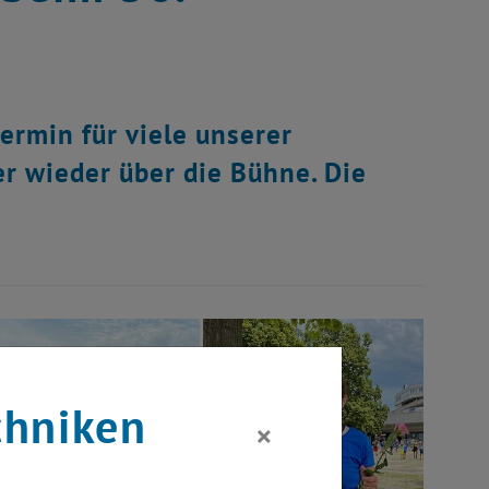
termin für viele unserer
er wieder über die Bühne. Die
chniken
×