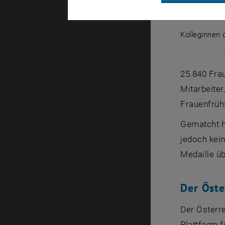
Kolleginnen
Kolleginne
25.840 Fra
Mitarbeiter
Frauenfrühs
Gematcht h
jedoch kein
Medaille üb
Der Öste
Der Österre
Plattform f